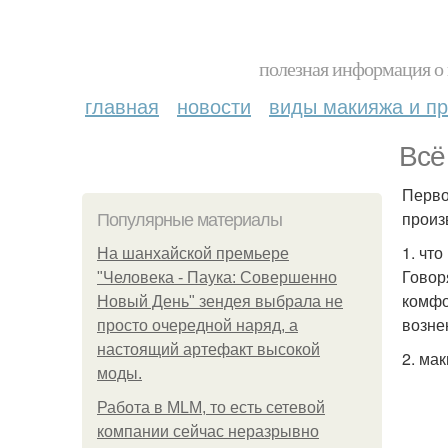
полезная информация о 
главная
новости
виды макияжа и пр
Всё
Перво
произ
Популярные материалы
1. что
На шанхайской премьере
Говор
"Человека - Паука: Совершенно
комфо
Новый День" зендея выбрала не
возне
просто очередной наряд, а
настоящий артефакт высокой
2. ма
моды.
Работа в MLM, то есть сетевой
компании сейчас неразрывно