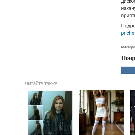
диско
накан
прият
Подро
priche
Категори
Понр
Читайте также