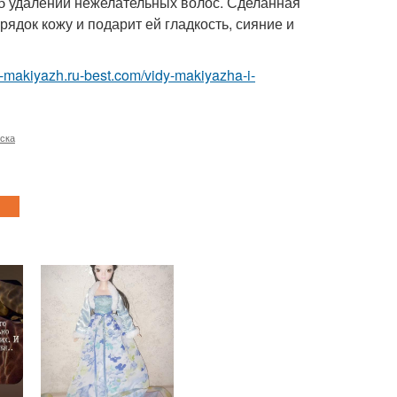
об удалении нежелательных волос. Сделанная
ядок кожу и подарит ей гладкость, сияние и
ka-makiyazh.ru-best.com/vidy-makiyazha-i-
ска