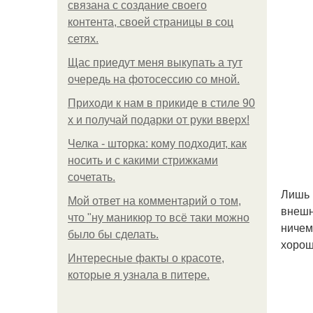
связана с создание своего
контента, своей страницы в соц
сетях.
Щас приедут меня выкупать а тут
очередь на фотосессию со мной.
Приходи к нам в прикиде в стиле 90
х и получай подарки от руки вверх!
Челка - шторка: кому подходит, как
носить и с какими стрижками
сочетать.
Лишь 
Мой ответ на комментарий о том,
внешн
что "ну маникюр то всё таки можно
ничем
было бы сделать.
хорош
Интересные факты о красоте,
которые я узнала в питере.