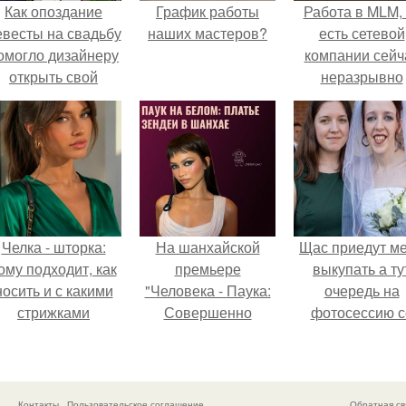
Как опоздание
График работы
Работа в MLM, 
евесты на свадьбу
наших мастеров?
есть сетевой
омогло дизайнеру
компании сейч
открыть свой
неразрывно
бренд.
связана с созда
своего контент
своей страниц
соц сетях.
Челка - шторка:
На шанхайской
Щас приедут м
ому подходит, как
премьере
выкупать а ту
носить и с какими
"Человека - Паука:
очередь на
стрижками
Совершенно
фотосессию с
сочетать.
Новый День"
мной.
зендея выбрала не
просто очередной
наряд, а настоящий
Контакты
Пользовательское соглашение
Обратная св