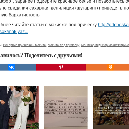
мфорт, заранее подберите красивое белье и позаботьтесь 
уне свидания сахарная депиляция (шугаринг) приведет в пор
ную бархатистость!
бнее читайте статьи о макияже под прическу
http://priches
sok/makiyaz...
и:
Вечерние прически и макияж
,
Макияж под прическу
,
Маникюр педикюр макияж приче
авилось? Поделитесь с друзьями!