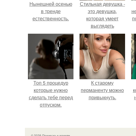
Нынешней осенью
Стильная девушка -
в тренде
это девушка,
н
естественность.
которая умеет
п
выглядеть
привлекательно и
элегантно в любои
ситуации.
Топ 5 процедур
К старому
которые нужно
перманенту можно
к
сделать тебе перед
привыкнуть.
отпуском.
© 2026 Прическа и макияж