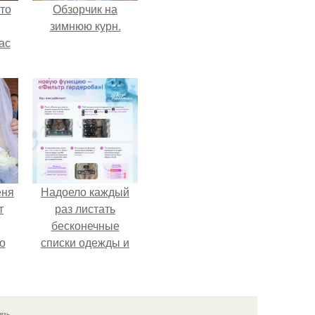
то
Обзорчик на
зимнюю курн.
ас
ние
а,
ы в
еня
Надоело каждый
т
раз листать
бесконечные
о
списки одежды и
заново собирать
любимый лук по
кусочкам?
язь