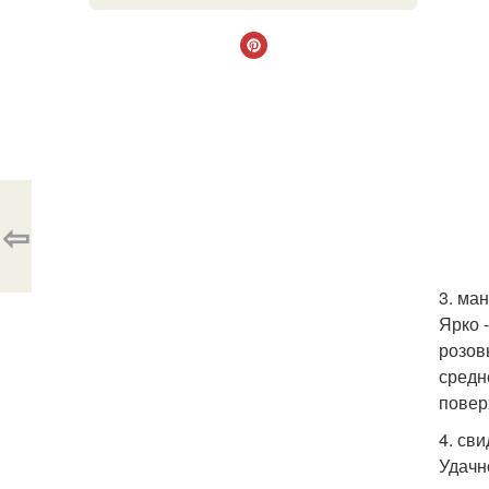
⇦
3. ма
Ярко 
розов
средн
повер
4. св
Удачн