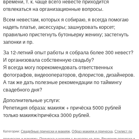
времени, т. к. чаще всего невесте приходится
отвлекаться на организационные вопросы.
Всем невестам, которых я собираю, я всегда помогаю
надеть платье, аксессуары; зашнуровать корсет;
правильно пристегнуть бутоньерку жениху; застегнуть
запонки и пр.
За 12-летний опыт работы я собрала более 300 невест?
И организовала собственную свадьбу?
Я всегда могу порекомендовать ответственных
фотографов, видеооператоров, флористов, дизайнеров.
А так же дать полезные рекомендации по таймингу
свадебного дня?
Дополнительные услуги:
Репетиция образа: макияж + причёска 5000 рублей
только макияж/причёска 3000 рублей.
Категории:
Свадебные прически и макияж
,
Образ макияж и прическа
,
Стилист по
прическам и макияжу
,
Прическа и макияж с выездом на дом
,
Вечерние прически и