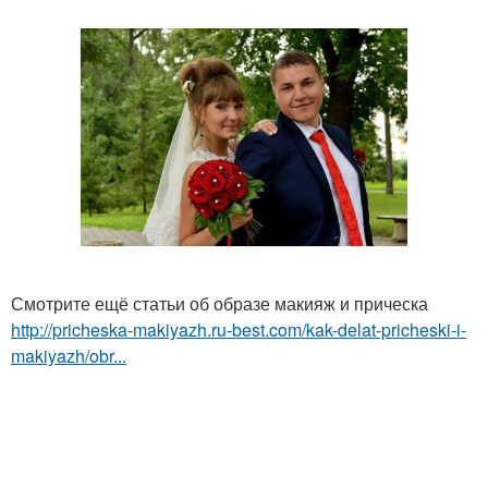
Смотрите ещё статьи об образе макияж и прическа
http://pricheska-makiyazh.ru-best.com/kak-delat-pricheski-i-
makiyazh/obr...