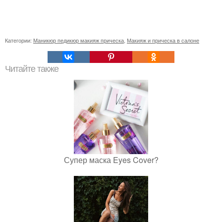
Категории:
Маникюр педикюр макияж прическа
,
Макияж и прическа в салоне
Читайте также
Супер маска Eyes Cover?