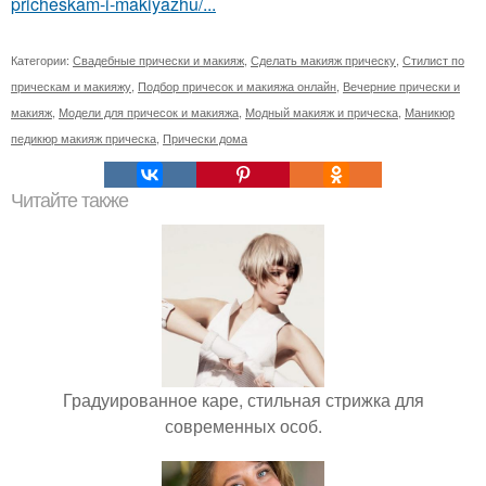
pricheskam-i-makiyazhu/...
Категории:
Свадебные прически и макияж
,
Сделать макияж прическу
,
Стилист по
прическам и макияжу
,
Подбор причесок и макияжа онлайн
,
Вечерние прически и
макияж
,
Модели для причесок и макияжа
,
Модный макияж и прическа
,
Маникюр
педикюр макияж прическа
,
Прически дома
Читайте также
Градуированное каре, стильная стрижка для
современных особ.