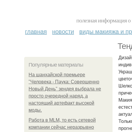
полезная информация о 
главная
новости
виды макияжа и пр
Тен
Дизай
индив
Популярные материалы
Украш
На шанхайской премьере
цвето
"Человека - Паука: Совершенно
Шелко
Новый День" зендея выбрала не
приче
просто очередной наряд, а
Макия
настоящий артефакт высокой
естес
моды.
актуа
Работа в MLM, то есть сетевой
Тольк
компании сейчас неразрывно
прогн