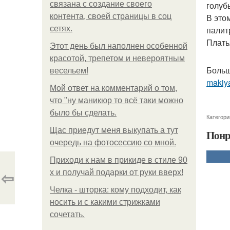
связана с создание своего
голуб
контента, своей страницы в соц
В это
сетях.
палит
Плать
Этот день был наполнен особенной
красотой, трепетом и невероятным
Больш
весельем!
makiya
Мой ответ на комментарий о том,
что "ну маникюр то всё таки можно
было бы сделать.
Категори
Щас приедут меня выкупать а тут
Понр
очередь на фотосессию со мной.
Приходи к нам в прикиде в стиле 90
⇦
х и получай подарки от руки вверх!
Челка - шторка: кому подходит, как
носить и с какими стрижками
сочетать.