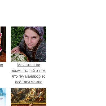
in
Мой ответ на
комментарий о том,
что "ну маникюр то
всё таки можно
было бы сделать.