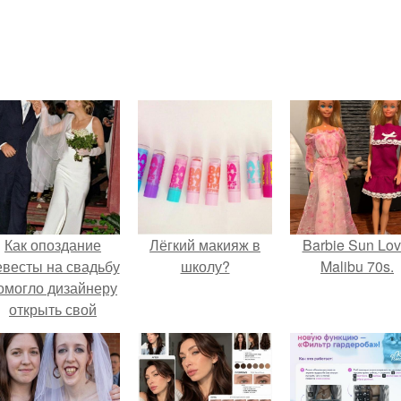
Как опоздание
Лёгкий макияж в
Barbie Sun Lov
евесты на свадьбу
школу?
Malibu 70s.
омогло дизайнеру
открыть свой
бренд.