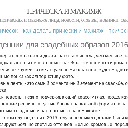
ПРИЧЕСКА И МАКИЯЖ
прическах и макияже лица, новости, отзывы, новинки, сек
ичесок
как делать прически и макияж
причес
денции для свадебных образов 2016 
неры нового сезона доказывают, что иногда, чем меньше, 
идуальность и неповторимость. Образ женственый и романт
ения из кружев также актуальными остаются. Будет модно 
чные венки как альтернативу фате.
вые ленты - это самый романтичный элемент на свадьбе, он
ски.
ж невесты, нежно подчеркивающий красоту глаз, продолжа
твенные ресницы и густые брови правильной формы снова 
льными нюдовые и пастельные тона в макияже.
о в том случае, если в 2015 году основными цветами были м
озируют больше светлых оттенков. Белые, кремовые, перси