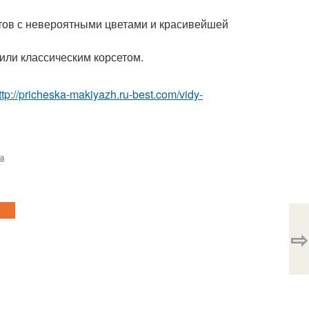
етов с невероятными цветами и красивейшей
или классическим корсетом.
ttp://pricheska-makiyazh.ru-best.com/vidy-
ка
⇨