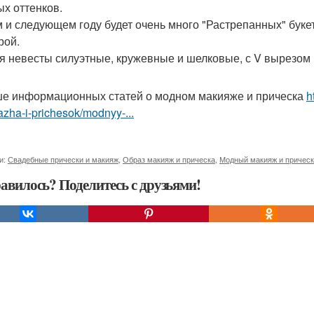
ых оттенков.
м и следующем году будет очень много "Растрепанных" бук
рой.
я невесты силуэтные, кружевные и шелковые, с V вырезом 
е информационных статей о модном макияже и прическа
h
zha-i-prichesok/modnyy-...
и:
Свадебные прически и макияж
,
Образ макияж и прическа
,
Модный макияж и причес
авилось? Поделитесь с друзьями!