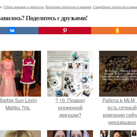
и:
Образ макияж и прическа
,
Вечерние прически и макияж
,
Свадебные прически и мак
авилось? Поделитесь с друзьями!
Barbie Sun Lovin
? 10. Правил
Работа в MLM, 
Malibu 70s.
ухоженной
есть сетевой
девушки?
компании сейч
неразрывно
связана с созда
своего контент