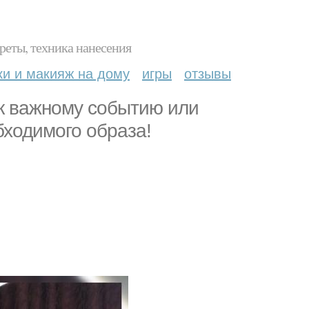
реты, техника нанесения
ки и макияж на дому
игры
отзывы
с к важному событию или
бходимого образа!