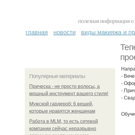
полезная информация о 
главная
новости
виды макияжа и пр
Теп
про
Напра
- Веч
Популярные материалы
- Офо
Прическа - не просто волосы, а
- При
мощный инструмент вашего стиля!
- Сва
Мужской гардероб: 6 вещей,
которые нравятся женщинам
Обуче
Работа в MLM, то есть сетевой
компании сейчас неразрывно