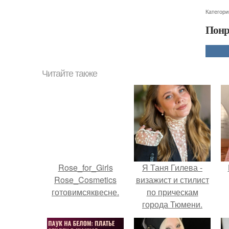
Категори
Понр
Читайте также
Rose_for_Girls
Я Таня Гилева -
Rose_Cosmetics
визажист и стилист
готовимсяквесне.
по прическам
города Тюмени.