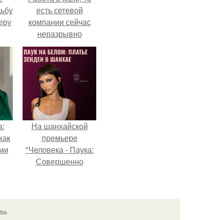
дьбу
есть сетевой
еру
компании сейчас
неразрывно
связана с создание
своего контента,
своей страницы в
соц сетях.
а:
На шанхайской
как
премьере
ими
"Человека - Паука:
Совершенно
Новый День"
зендея выбрала не
просто очередной
наряд, а настоящий
язь