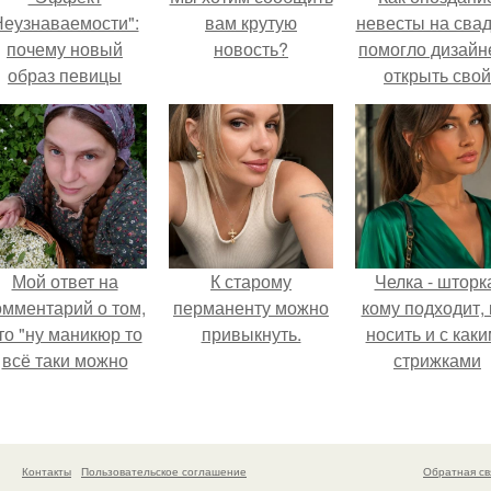
еузнаваемости":
вам крутую
невесты на сва
почему новый
новость?
помогло дизайн
образ певицы
открыть свой
вызвал споры о
бренд.
гранях
возможного?
Мой ответ на
К старому
Челка - шторк
омментарий о том,
перманенту можно
кому подходит, 
то "ну маникюр то
привыкнуть.
носить и с как
всё таки можно
стрижками
было бы сделать.
сочетать.
Контакты
Пользовательское соглашение
Обратная св