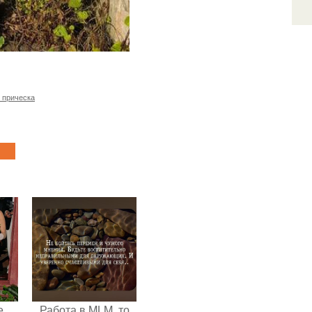
 прическа
е
Работа в MLM, то