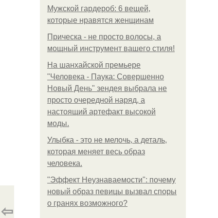
Мужской гардероб: 6 вещей,
которые нравятся женщинам
Прическа - не просто волосы, а
мощный инструмент вашего стиля!
На шанхайской премьере
"Человека - Паука: Совершенно
Новый День" зендея выбрала не
просто очередной наряд, а
настоящий артефакт высокой
моды.
Улыбка - это не мелочь, а деталь,
которая меняет весь образ
человека.
"Эффект Неузнаваемости": почему
новый образ певицы вызвал споры
о гранях возможного?
⇦