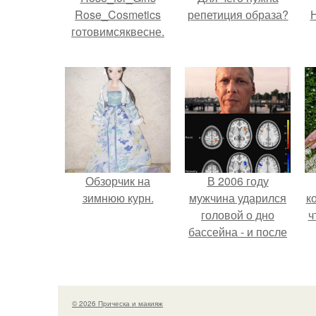
Rose_Cosmetics
репетиция образа?
Н
готовимсяквесне.
Обзорчик на
В 2006 году
зимнюю курн.
мужчина ударился
к
головой о дно
ч
бассейна - и после
этого его жизнь
изменилась самым
странным образом.
© 2026 Прическа и макияж