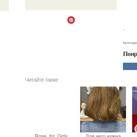
.
Категори
Понр
Читайте также
Rose_for_Girls
Для чего нужна