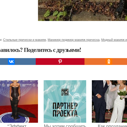
и:
Стильные прически и макияж
,
Маникюр педикюр макияж прическа
,
Модный макияж и
авилось? Поделитесь с друзьями!
"Эффект
Мы хотим сообщить
Как опоздани