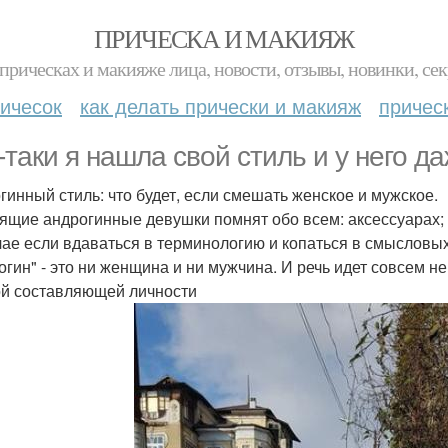
ПРИЧЕСКА И МАКИЯЖ
прическах и макияже лица, новости, отзывы, новинки, сек
ичесок
как делать прически и макияж
причес
-таки я нашла свой стиль и у него д
гинный стиль: что будет, если смешать женское и мужское.
ящие андрогинные девушки помнят обо всем: аксессуарах; 
чае если вдаваться в терминологию и копаться в смысловых
огин" - это ни женщина и ни мужчина. И речь идет совсем не
й составляющей личности