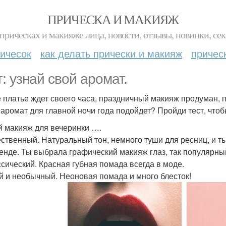
ПРИЧЕСКА И МАКИЯЖ
прическах и макияже лица, новости, отзывы, новинки, сек
ичесок
как делать прически и макияж
причес
т: узнай свой аромат.
 платье ждет своего часа, праздничный макияж продуман, 
 аромат для главной ночи года подойдет? Пройди тест, чтоб
ой макияж для вечеринки ….
ественный. Натуральный тон, немного туши для ресниц, и ты
ренде. Ты выбрала графический макияж глаз, так популярный
ссический. Красная губная помада всегда в моде.
ий и необычный. Неоновая помада и много блесток!