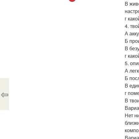
В жив
настр
г како
4. тво
А акк
Б про
В без
г как
5. оп
А лег
Б пос
В еди
⇦
г пом
В тво
Вариа
Нет н
близк
компо
Вариа