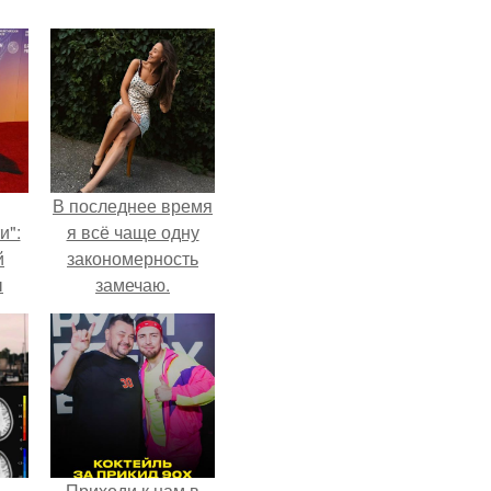
В последнее время
и":
я всё чаще одну
й
закономерность
ы
замечаю.
 о
Приходи к нам в