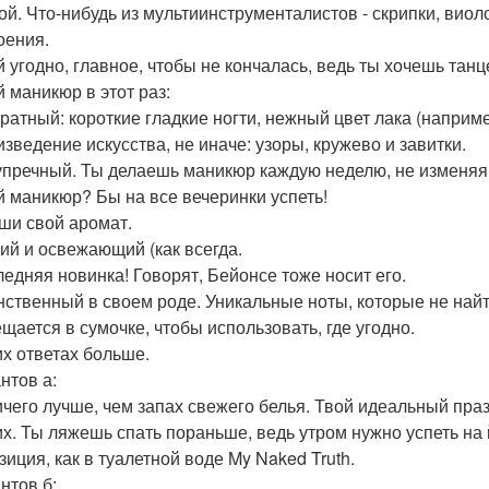
ой. Что-нибудь из мультиинструменталистов - скрипки, вио
оения.
й угодно, главное, чтобы не кончалась, ведь ты хочешь танц
й маникюр в этот раз:
уратный: короткие гладкие ногти, нежный цвет лака (наприм
изведение искусства, не иначе: узоры, кружево и завитки.
упречный. Ты делаешь маникюр каждую неделю, не изменяя
ой маникюр? Бы на все вечеринки успеть!
иши свой аромат.
кий и освежающий (как всегда.
ледняя новинка! Говорят, Бейонсе тоже носит его.
нственный в своем роде. Уникальные ноты, которые не найт
ещается в сумочке, чтобы использовать, где угодно.
их ответах больше.
нтов а:
ичего лучше, чем запах свежего белья. Твой идеальный праз
их. Ты ляжешь спать пораньше, ведь утром нужно успеть на 
зиция, как в туалетной воде My Naked Truth.
нтов б: