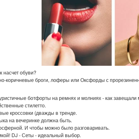
ак насчет обуви?
но-коричневые броги, лоферы или Оксфорды с прорезинен
уристичные ботфорты на ремнях и молниях - как завещали
йственные стилетто.
овые кроссовки (дважды в тренде.
зыка на вечеринке должна быть.
осферной. И чтобы можно было разговаривать.
мкой! DJ - Сеты - идеальный выбор.