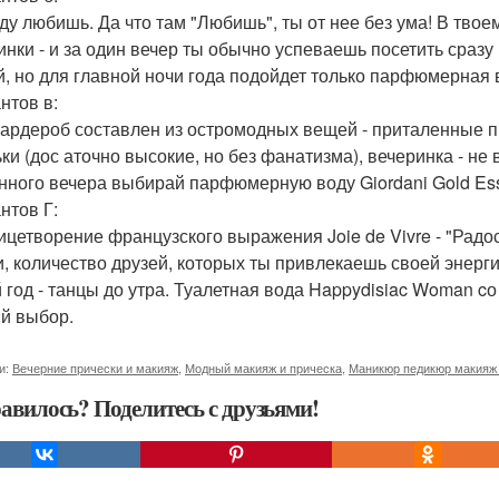
ду любишь. Да что там "Любишь", ты от нее без ума! В тво
инки - и за один вечер ты обычно успеваешь посетить сразу
й, но для главной ночи года подойдет только парфюмерная в
нтов в:
гардероб составлен из остромодных вещей - приталенные п
ки (дос аточно высокие, но без фанатизма), вечеринка - не
нного вечера выбирай парфюмерную воду Giordani Gold Es
нтов Г:
ицетворение французского выражения Joie de Vivre - "Радо
и, количество друзей, которых ты привлекаешь своей энерг
 год - танцы до утра. Туалетная вода Happydisiac Woman c
й выбор.
и:
Вечерние прически и макияж
,
Модный макияж и прическа
,
Маникюр педикюр макияж
авилось? Поделитесь с друзьями!