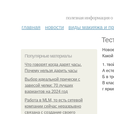
полезная информация о 
главная
новости
виды макияжа и пр
Тес
Новое
Какой
Популярные материалы
1. тв
Что говорят когда дарят часы.
А ест
Почему нельзя дарить часы
Б в т
Выбор идеальной прически с
В кла
завесой челки: 70 лучших
г ярк
вариантов на 2024 год
Работа в MLM, то есть сетевой
компании сейчас неразрывно
связана с создание своего