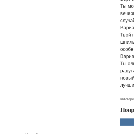
Ты мо
вечер
случа
Вариа
Твой 
шпиль
особе
Вариа
Ты ол
радуг
новый
лучши
Категори
Понр