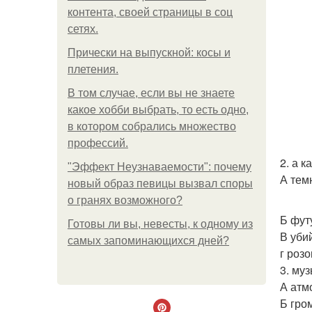
контента, своей страницы в соц
сетях.
Прически на выпускной: косы и
плетения.
В том случае, если вы не знаете
какое хобби выбрать, то есть одно,
в котором собрались множество
профессий.
2. а к
"Эффект Неузнаваемости": почему
А тем
новый образ певицы вызвал споры
о гранях возможного?
Б фут
Готовы ли вы, невесты, к одному из
В уби
самых запоминающихся дней?
г роз
3. му
А атм
Б гро