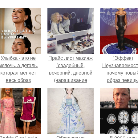
Улыбка - это не
Прайс лист макияж
"Эффект
мелочь, а деталь,
(свадебный,
Неузнаваемост
которая меняет
вечерний, дневной
почему новы
весь образ
(наращивание
образ певиц
человека.
ресниц на вечер)
вызвал споры
-500-800.
гранях
возможного?
Barbie Sun Lovin
Обзорчик на
В 2006 году