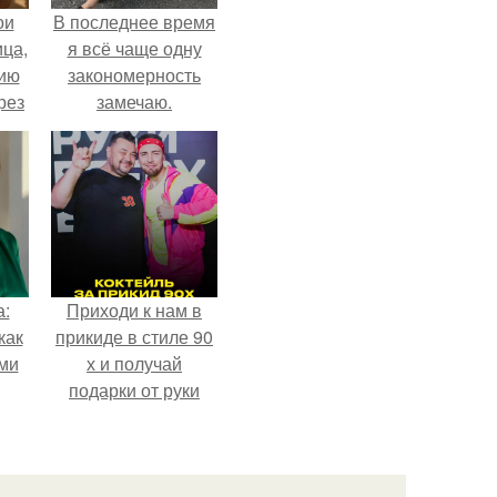
ои
В последнее время
ца,
я всё чаще одну
нию
закономерность
рез
замечаю.
а:
Приходи к нам в
как
прикиде в стиле 90
ими
х и получай
подарки от руки
вверх!