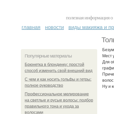
полезная информация о 
главная
новости
виды макияжа и пр
Тол
Безум
Мест 
Популярные материалы
Для о
Брюнетка в блондинку: простой
графи
способ изменить свой внешний вид
Приче
С чем и как носить гольфы и гетры:
волос
полное руководство
Ну и 
Профессиональное мелирование
на светлые и русые волосы: подбор
правильного тона и ухода за
волосами