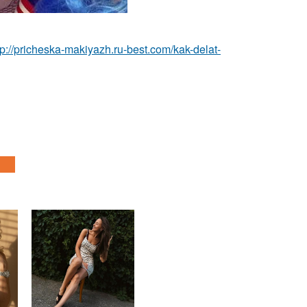
tp://pricheska-makiyazh.ru-best.com/kak-delat-