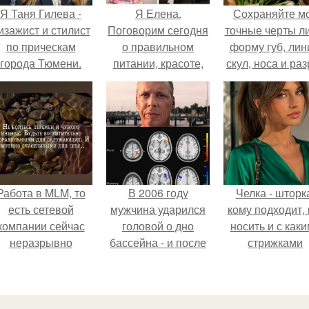
Я Таня Гилева -
Я Елена.
Сохраняйте м
изажист и стилист
Поговорим сегодня
точные черты ли
по прическам
о правильном
форму губ, ли
города Тюмени.
питании, красоте,
скул, носа и раз
детях и моде!
глаз.
Работа в MLM, то
В 2006 году
Челка - шторк
есть сетевой
мужчина ударился
кому подходит, 
компании сейчас
головой о дно
носить и с как
неразрывно
бассейна - и после
стрижками
вязана с создание
этого его жизнь
сочетать.
своего контента,
изменилась самым
своей страницы в
странным образом.
соц сетях.