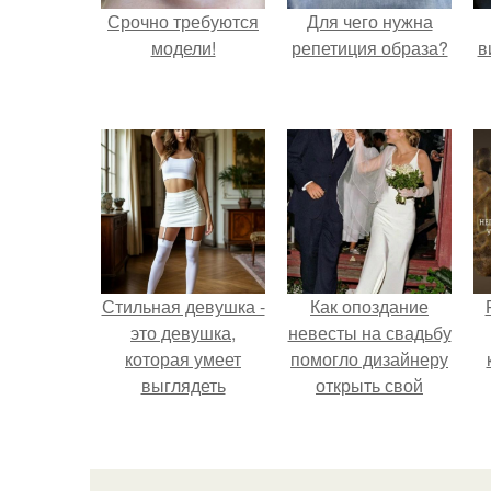
Срочно требуются
Для чего нужна
модели!
репетиция образа?
в
Стильная девушка -
Как опоздание
это девушка,
невесты на свадьбу
которая умеет
помогло дизайнеру
выглядеть
открыть свой
привлекательно и
бренд.
с
элегантно в любои
ситуации.