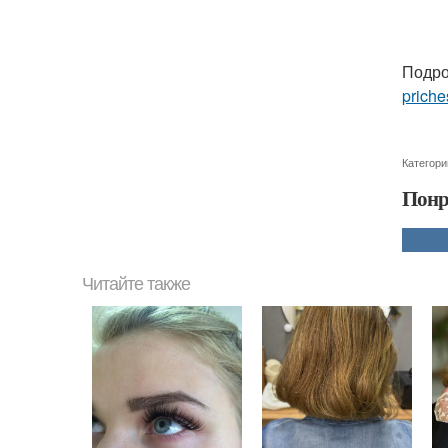
Подро
priche
Категори
Понр
Читайте также