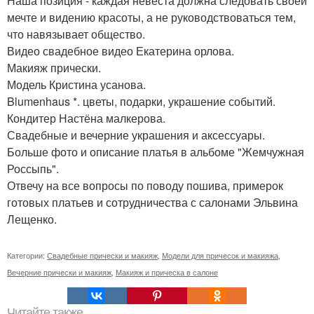
Наша позиция - каждая невеста должна следовать своей
мечте и видению красоты, а не руководствоваться тем,
что навязывает общество.
Видео свадебное видео Екатерина орлова.
Макияж прически.
Модель Кристина усанова.
Blumenhaus *. цветы, подарки, украшение событий.
Кондитер Настёна малкерова.
Свадебные и вечерние украшения и аксессуары.
Больше фото и описание платья в альбоме "Жемчужная
Россыпь".
Отвечу на все вопросы по поводу пошива, примерок
готовых платьев и сотрудничества с салонами Эльвина
Лещенко.
Категории:
Свадебные прически и макияж
,
Модели для причесок и макияжа
,
Вечерние прически и макияж
,
Макияж и прическа в салоне
Читайте также