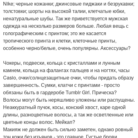
Nike; черные кожанки; джинсовые пиджаки и безрукавки;
толстовки; шорты на высокой талии, клетчатые юбки,
ненатуральные шубы. Так же приветствуется мужская
одежда на несколько размеров больше. Любая вещь с
голографическим с принтом; это же касается
тропического принта и клетки, клеточные принты,
особенно черно/белые, очень популярны. Аксессуары?
Чокеры, подвески, кольца с кристаллами и лунным
камнем, кольца на фалангах пальцев и на ногтях, часы
Casio, очки/солнцезащитные очки, чтобы придать образу
завершенность. Сумки, клатчи с принтами - просто
обязаны быть в гардеробе Tumblr Girl. Прическа?
Волосы могут быть неряшливо уложены или распущены.
Неаккуратный пучок, косы, конский хвост, каре одной
длины, разноцветные волосы, а так же осветленные или
цветные концы волос. Мейкап?
Макияж не должен быть сильно заметен, однако ровный
тон кожи без изъянов - это главное. Густые брови