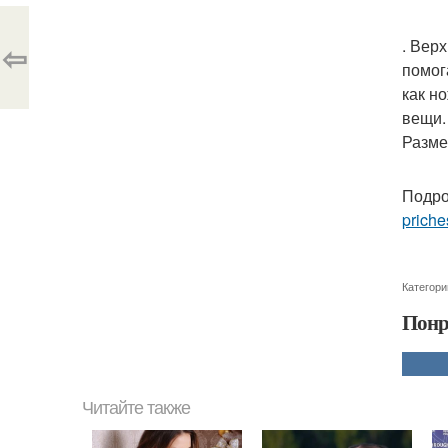
. Вер
⇦
помог
как н
вещи.
Размер
Подро
priche
Категори
Понр
Читайте также