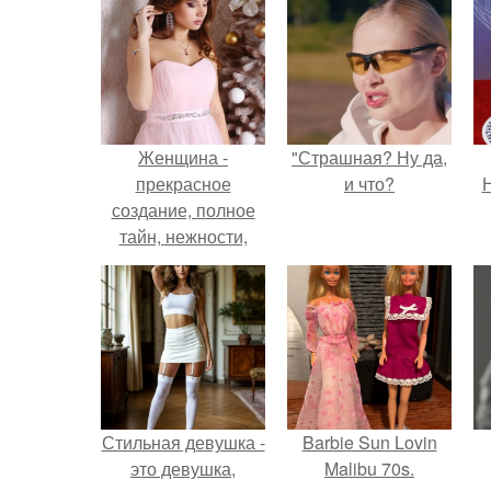
Женщина -
"Страшная? Ну да,
прекрасное
и что?
Н
создание, полное
тайн, нежности,
сексуальности,
энергии, красоты и
обаяния.
Стильная девушка -
Barbie Sun Lovin
это девушка,
Malibu 70s.