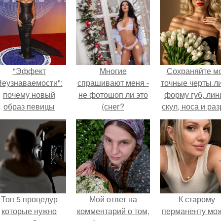
"Эффект
Многие
Сохраняйте м
еузнаваемости":
спрашивают меня -
точные черты ли
почему новый
не фотошоп ли это
форму губ, ли
образ певицы
(снег?
скул, носа и раз
вызвал споры о
глаз.
гранях
возможного?
Топ 5 процедур
Мой ответ на
К старому
которые нужно
комментарий о том,
перманенту мо