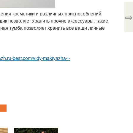
анения косметики и различных приспособлений,
⇨
к позволяет хранить прочие аксессуары, такие
льная тумба позволяет хранить все ваши личные
azh.ru-best.com/vidy-makiyazha-i-