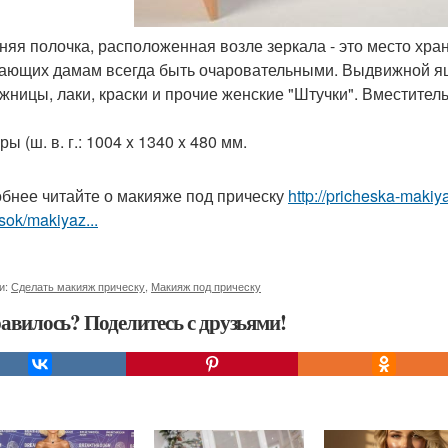
хняя полочка, расположенная возле зеркала - это место хр
ающих дамам всегда быть очаровательными. Выдвижной ящи
ожницы, лаки, краски и прочие женские "Штучки". Вместите
ы (ш. в. г.: 1004 x 1340 x 480 мм.
бнее читайте о макияже под прическу
http://pricheska-makiy
sok/makiyaz...
и:
Сделать макияж прическу
,
Макияж под прическу
авилось? Поделитесь с друзьями!