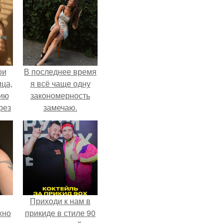
ои
В последнее время
ца,
я всё чаще одну
нию
закономерность
рез
замечаю.
Приходи к нам в
жно
прикиде в стиле 90