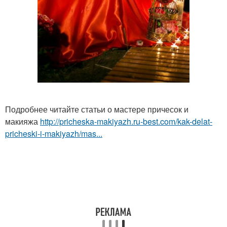
Подробнее читайте статьи о мастере причесок и
макияжа
http://pricheska-makiyazh.ru-best.com/kak-delat-
pricheski-i-makiyazh/mas...