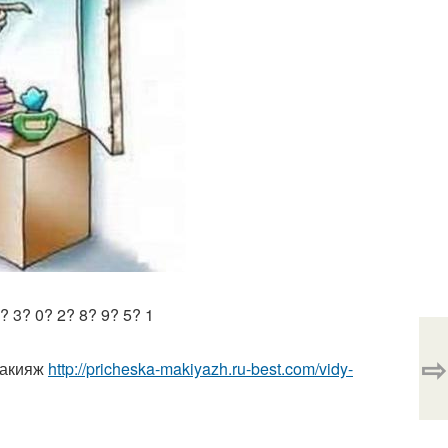
 3? 0? 2? 8? 9? 5? 1
⇨
макияж
http://pricheska-makiyazh.ru-best.com/vidy-