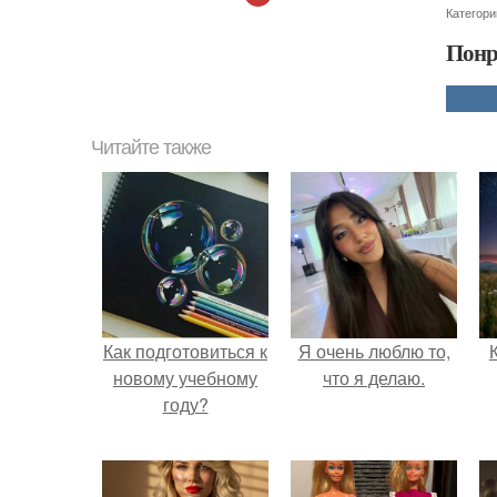
Категори
Понр
Читайте также
Как подготовиться к
Я очень люблю то,
новому учебному
что я делаю.
году?