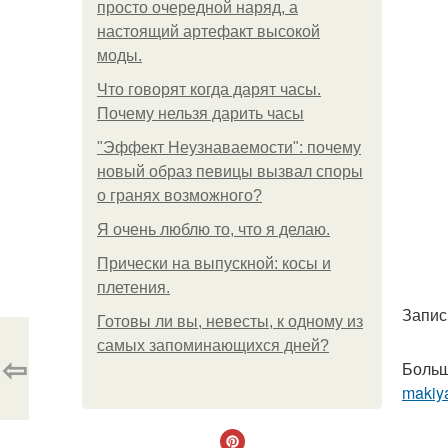
просто очередной наряд, а
настоящий артефакт высокой
моды.
Что говорят когда дарят часы.
Почему нельзя дарить часы
"Эффект Неузнаваемости": почему
новый образ певицы вызвал споры
о гранях возможного?
Я очень люблю то, что я делаю.
Прически на выпускной: косы и
плетения.
Запис
Готовы ли вы, невесты, к одному из
самых запоминающихся дней?
⇦
Больш
makiya