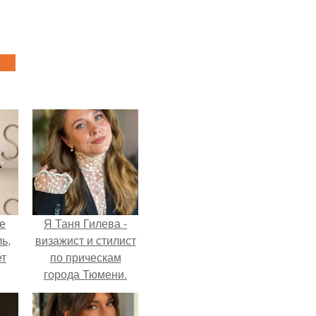
не
Я Таня Гилева -
ь,
визажист и стилист
ет
по прическам
города Тюмени.