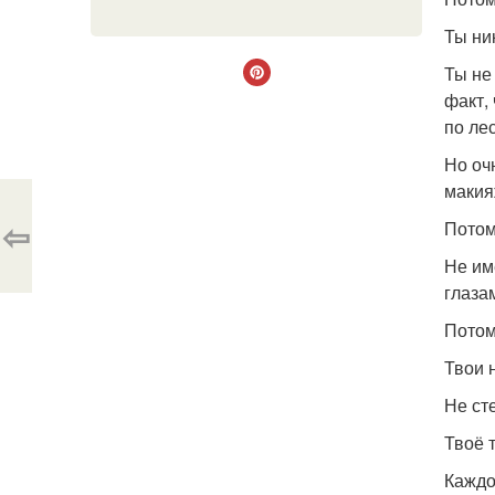
Ты ник
Ты не
факт,
по лес
Но оч
макия
⇦
Потому
Не им
глаза
Потом
Твои 
Не ст
Твоё 
Каждо