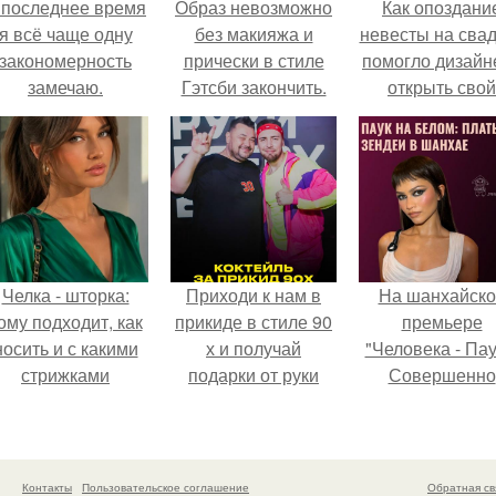
 последнее время
Образ невозможно
Как опоздани
я всё чаще одну
без макияжа и
невесты на сва
закономерность
прически в стиле
помогло дизайн
замечаю.
Гэтсби закончить.
открыть свой
бренд.
Челка - шторка:
Приходи к нам в
На шанхайско
ому подходит, как
прикиде в стиле 90
премьере
носить и с какими
х и получай
"Человека - Пау
стрижками
подарки от руки
Совершенно
сочетать.
вверх!
Новый День"
зендея выбрала
просто очеред
наряд, а насто
Контакты
Пользовательское соглашение
Обратная св