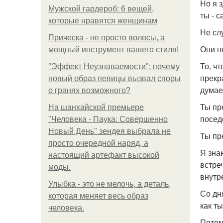
Но я з
Мужской гардероб: 6 вещей,
ты - с
которые нравятся женщинам
Не сл
Прическа - не просто волосы, а
Они не
мощный инструмент вашего стиля!
То, чт
"Эффект Неузнаваемости": почему
прекр
новый образ певицы вызвал споры
думае
о гранях возможного?
Ты пр
На шанхайской премьере
посед
"Человека - Паука: Совершенно
Новый День" зендея выбрала не
Ты пр
просто очередной наряд, а
Я зна
настоящий артефакт высокой
встре
моды.
внутр
Улыбка - это не мелочь, а деталь,
Со дн
которая меняет весь образ
как т
человека.
Потому