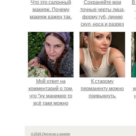
Что это салонный
Сохраняйте мои
В
макияж. Почему
точные черты лица,
макияж важен так.
форму губ, линию
скул, носа и разрез
глаз.
Мой ответ на
К старому
комментарий о том,
перманенту можно
к
что "ну маникюр то
привыкнуть.
всё таки можно
было бы сделать.
© 2026 Прическа и макияж