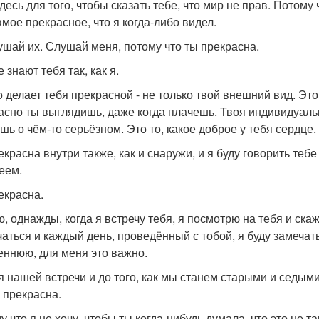
десь для того, чтобы сказать тебе, что мир не прав. Потому
амое прекрасное, что я когда-либо видел.
ушай их. Слушай меня, потому что ты прекрасна.
 знают тебя так, как я.
о делает тебя прекрасной - не только твой внешний вид. Это
асно ты выглядишь, даже когда плачешь. Твоя индивидуально
шь о чём-то серьёзном. Это то, какое доброе у тебя сердце.
екрасна внутри также, как и снаружи, и я буду говорить тебе
еем.
екрасна.
ю, однажды, когда я встречу тебя, я посмотрю на тебя и ска
чаться и каждый день, проведённый с тобой, я буду замечат
еннюю, для меня это важно.
я нашей встречи и до того, как мы станем старыми и седыми
ы прекрасна.
 что я не хочу, чтобы ты когда-нибудь думала, что это не та