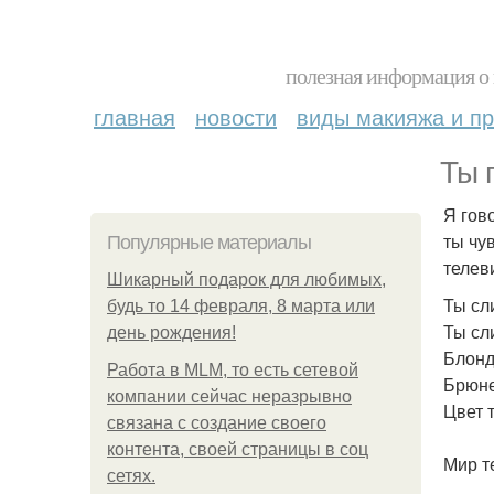
полезная информация о 
главная
новости
виды макияжа и пр
Ты 
Я гов
ты чу
Популярные материалы
телеви
Шикарный подарок для любимых,
Ты сл
будь то 14 февраля, 8 марта или
Ты сл
день рождения!
Блонд
Работа в MLM, то есть сетевой
Брюне
компании сейчас неразрывно
Цвет 
связана с создание своего
контента, своей страницы в соц
Мир т
сетях.