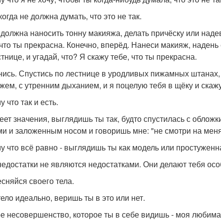
огда не должна думать, что это не так.
 должна наносить тонну макияжа, делать причёску или надев
 что ты прекрасна. Конечно, вперёд. Нанеси макияж, надень 
тнице, и угадай, что? Я скажу тебе, что ты прекрасна.
нись. Спустись по лестнице в уродливых пижамных штанах
жем, с утренним дыханием, и я поцелую тебя в щёку и скажу
 что так и есть.
еет значения, выглядишь ты так, будто спустилась с обложк
ми и заложенным носом и говоришь мне: "не смотри на меня.
у что всё равно - выглядишь ты как модель или простуженна
недостатки не являются недостатками. Они делают тебя осо
есняйся своего тела.
тело идеально, веришь ты в это или нет.
е несовершенство, которое ты в себе видишь - моя любима