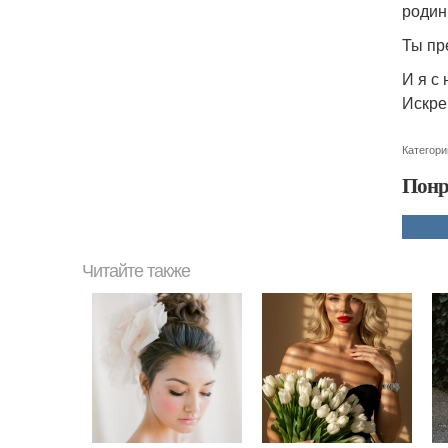
родинк
Ты пр
И я с
Искре
Категори
Понр
Читайте также