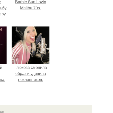
е
Barbie Sun Lovin
дьбу
Malibu 70s.
еру
й
Глюкоза сменила
образ и удивила
ка:
поклонников.
 не
ной
ящий
язь