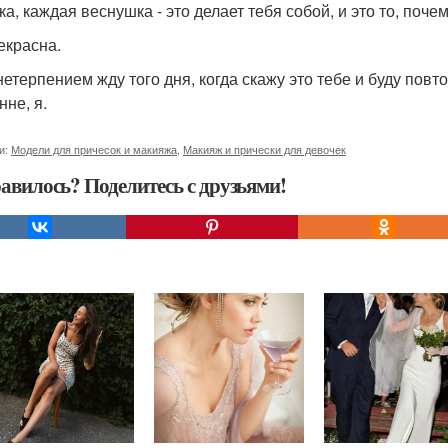
а, каждая веснушка - это делает тебя собой, и это то, поче
екрасна.
 нетерпением жду того дня, когда скажу это тебе и буду пов
нне, я.
и:
Модели для причесок и макияжа
,
Макияж и прически для девочек
авилось? Поделитесь с друзьями!