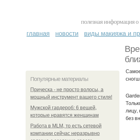
полезная информация о 
главная
новости
виды макияжа и пр
Вре
бли
Самое
сногш
Популярные материалы
Прическа - не просто волосы, а
Garde
мощный инструмент вашего стиля!
Тольк
Мужской гардероб: 6 вещей,
лицу,
которые нравятся женщинам
без в
Работа в MLM, то есть сетевой
компании сейчас неразрывно