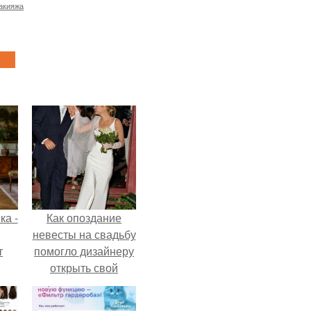
акияжа
ка -
Как опоздание
невесты на свадьбу
т
помогло дизайнеру
открыть свой
о и
бренд.
бои