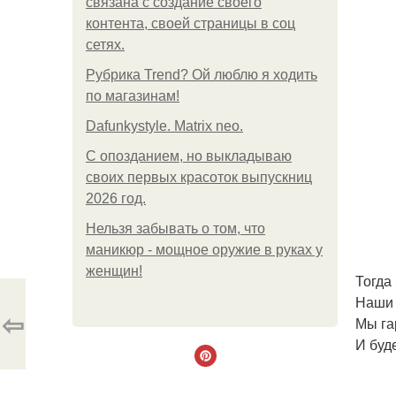
связана с создание своего
контента, своей страницы в соц
сетях.
Рубрика Trend? Ой люблю я ходить
по магазинам!
Dafunkystyle. Matrix neo.
С опозданием, но выкладываю
своих первых красоток выпускниц
2026 год.
Нельзя забывать о том, что
маникюр - мощное оружие в руках у
женщин!
Тогда
Наши 
⇦
Мы га
И буд