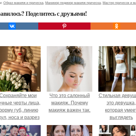
и:
Образ макияж и прическа
,
Маникюр педикюр макияж прическа
,
Мастер причесок и м
авилось? Поделитесь с друзьями!
Сохраняйте мои
Что это салонный
Стильная девуш
очные черты лица,
макияж. Почему
это девушка,
форму губ, линию
макияж важен так.
которая умее
кул, носа и разрез
выглядеть
глаз.
привлекательн
элегантно в лю