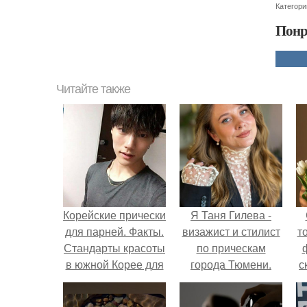
Категори
Понр
Читайте также
Корейские прически
Я Таня Гилева -
для парней. Факты.
визажист и стилист
т
Стандарты красоты
по прическам
в южной Корее для
города Тюмени.
с
парней?