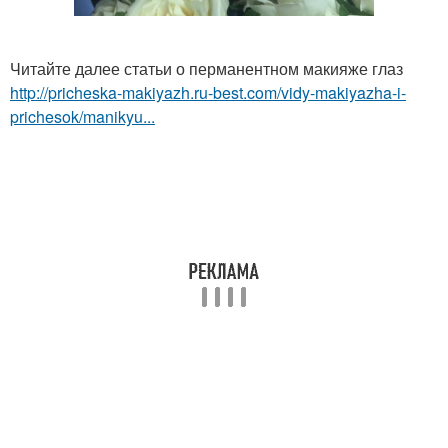
Читайте далее статьи о перманентном макияже глаз
http://pricheska-makiyazh.ru-best.com/vidy-makiyazha-i-
prichesok/manikyu...