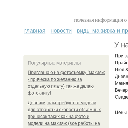
полезная информация о 
главная
новости
виды макияжа и пр
У н
При з
Прайс
Популярные материалы
Нюд 8
Приглашаю на фотосъёмку (макияж
Дневн
- прическа по желанию за
Макия
отдельную плату) так же делаю
Вечер
фотокнигу!
Сваде
Девочки, нам требуются модели
для отработки скорости объемных
Цены 
причесок таких как на фото и
модели на макияж (все работы на