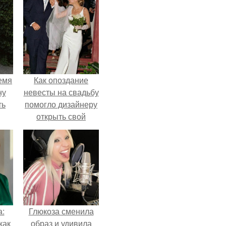
емя
Как опоздание
ну
невесты на свадьбу
ть
помогло дизайнеру
открыть свой
бренд.
а:
Глюкоза сменила
как
образ и удивила