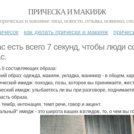
ПРИЧЕСКА И МАКИЯЖ
прическах и макияже лица, новости, отзывы, новинки, сек
ичесок
как делать прически и макияж
причес
ас есть всего 7 секунд, чтобы люди 
с.
ь 5 составляющих образа:
ий образ: одежда, макияж, укладка, маникюр - в общем, кар
ический имидж: походка, позы, которое вы принимаете, жести
еский имидж: улыбаетесь ли вы при разговоре, поднимаете 
часть образа.
 тембр, интонация, темп речи, говор и акцент.
альный" имидж - это широта ваших взглядов, то, о чем вы г