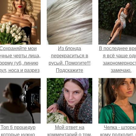
Сохраняйте мои
Из блонда
В последнее вр
очные черты лица,
перекраситься в
я всё чаще од
форму губ, линию
русый. Помогите!!!
закономернос
кул, носа и разрез
Подскажите
замечаю.
глаз.
формулу, из
блондинки в светло
русую
Топ 5 процедур
Мой ответ на
Челка - шторк
которые нужно
комментарий о том,
кому подходит, 