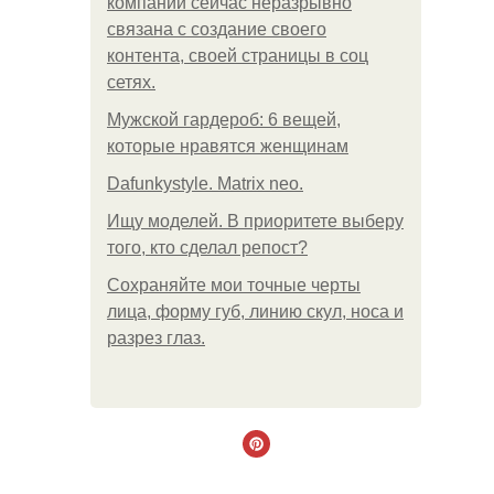
компании сейчас неразрывно
связана с создание своего
контента, своей страницы в соц
сетях.
Мужской гардероб: 6 вещей,
которые нравятся женщинам
Dafunkystyle. Matrix neo.
Ищу моделей. В приоритете выберу
того, кто сделал репост?
Сохраняйте мои точные черты
лица, форму губ, линию скул, носа и
разрез глаз.