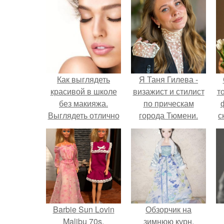
Как выглядеть
Я Таня Гилева -
красивой в школе
визажист и стилист
т
без макияжа.
по прическам
Выглядеть отлично
города Тюмени.
с
без макияжа: 10
простых правил.
Barbie Sun Lovin
Обзорчик на
Malibu 70s.
зимнюю курн.