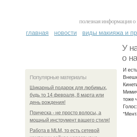
полезная информация о 
главная
новости
виды макияжа и пр
У н
о на
И ест
Внешн
Популярные материалы
Кинет
Шикарный подарок для любимых,
Мимич
будь то 14 февраля, 8 марта или
тоже 
день рождения!
Голос:
Прическа - не просто волосы, а
"Мент
мощный инструмент вашего стиля!
Работа в MLM, то есть сетевой