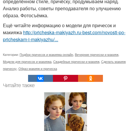
определённом стиле, причёску, продумываем наряд.
Анализ работы, советы преподавателя по улучшению
образа. Фотосъёмка.
Ещё читайте информацию о модели для причесок и
макияжа
http://pricheska-makiyazh.ru-best.com/novosti-po-
pricheskam-i-makiyazhu/...
Категории:
Подбор причесок и макияжа онлайн
,
Вечерние прически и макияж
,
Модели для причесок и макияжа
,
Свадебные прически и макияж
,
Сделать макияж
прическу
,
Образ макияж и прическа
Читайте также