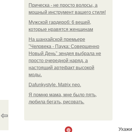
Прическа - не просто волосы, а
мощный инструмент вашего стиля!
Мужской гардероб: 6 вещей,
которые нравятся женщинам
На шанхайской премьере
"Человека - Паука: Совершенно
Новый День" зендея выбрала не
просто очередной наряд, а
настоящий артефакт высокой
моды.
Dafunkystyle. Matrix neo.
Я помню мама, мне было пять,
любила бегать, рисовать.
⇦
Ухажи