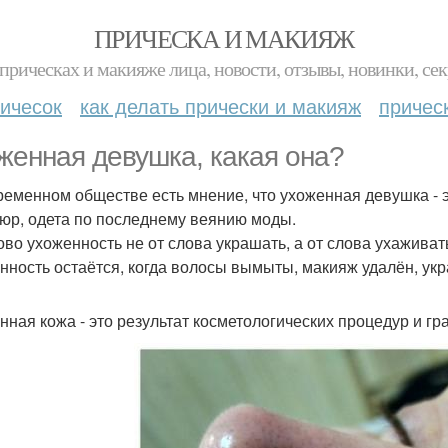
ПРИЧЕСКА И МАКИЯЖ
прическах и макияже лица, новости, отзывы, новинки, сек
ичесок
как делать прически и макияж
причес
женная девушка, какая она?
ременном обществе есть мнение, что ухоженная девушка - э
юр, одета по последнему веянию моды.
ово ухоженность не от слова украшать, а от слова ухаживат
нность остаётся, когда волосы вымыты, макияж удалён, ук
нная кожа - это результат косметологических процедур и г