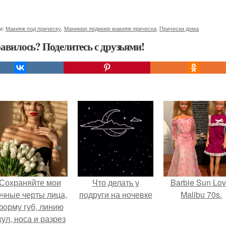
и:
Макияж под прическу
,
Маникюр педикюр макияж прическа
,
Прически дома
авилось? Поделитесь с друзьями!
Сохраняйте мои
Что делать у
Barbie Sun Lov
очные черты лица,
подруги на ночевке
Malibu 70s.
форму губ, линию
кул, носа и разрез