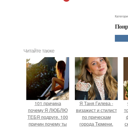
Категори
Понр
Читайте также
101 причина
Я Таня Гилева -
почему Я ЛЮБЛЮ
визажист и стилист
т
ТЕБЯ подруге. 100
по прическам
причин почему ты
города Тюмени.
с