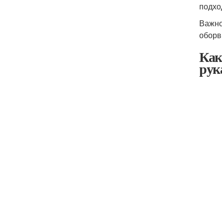
подхо
Важно
оборв
Как
рук