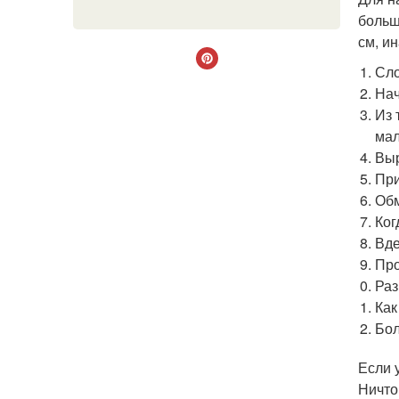
больш
см, и
Сло
Нач
Из 
мал
Выр
При
Обм
Ког
Вде
Про
Раз
Как
Бол
Если 
Ничто