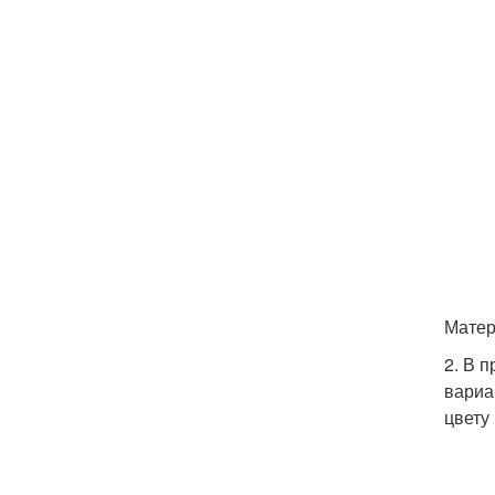
Матер
2. В 
вариа
цвету