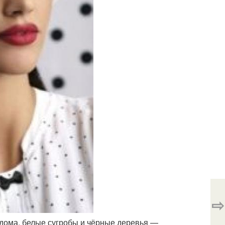
⇨
ома, белые сугробы и чёрные деревья —