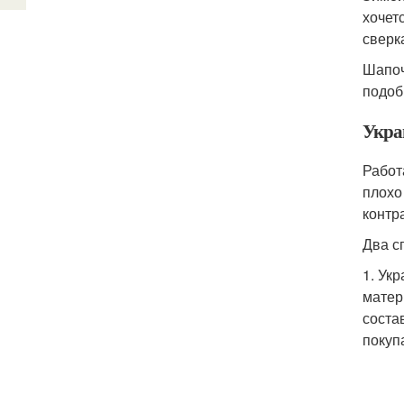
хочет
сверк
Шапоч
подоб
Укра
Работ
плохо
контр
Два с
1. Ук
матер
соста
покуп