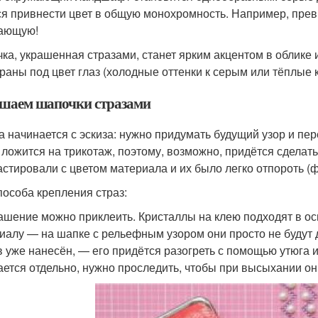
ся привнести цвет в общую монохромность. Например, пре
ающую!
ка, украшенная стразами, станет ярким акцентом в облике 
раны под цвет глаз (холодные оттенки к серым или тёплые к
шаем шапочки стразами
а начинается с эскиза: нужно придумать будущий узор и пе
 ложится на трикотаж, поэтому, возможно, придётся сделат
астировали с цветом материала и их было легко отпороть (ф
пособа крепления страз:
рашение можно приклеить. Кристаллы на клею подходят в о
иалу — на шапке с рельефным узором они просто не будут 
в уже нанесён, — его придётся разогреть с помощью утюга 
ается отдельно, нужно проследить, чтобы при высыхании о