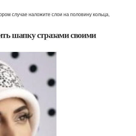
ором случае наложите слои на половину кольца,
ить шапку стразами своими