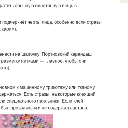
вратить обычную однотонную вещь в
и подчеркнёт черты лица, особенно если стразы
 карим).
ренести на шапочку. Портновский карандаш
ь разметку нитками — главное, чтобы они
ото).
сновном к машинному трикотажу или тканому
держаться. Есть стразы, на которые клеящий
или специального паяльника. Если клей
н был прозрачным и не содержал ацетона.