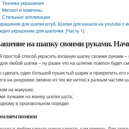
Техника украшения
Металл и помпоны
Стильные аппликации
крашения для шапки ютуб. Шапки для канала на youtube c 
идео украшение для шапочки. [Часть 1]
ашение на шапку своими руками. Начн
 простой способ украсить вязаную шапку своими руками – 
 для любой шапки – ну разве что на шляпке помпон будет см
 сделать один большой пушистый шарик и прикрепить его н
тся на шнуровке (можно из тех же ниток) к разным частям ш
ком на макушке;
мя пучками на манер шапки шута;
одному в произвольном порядке.
мляем помпон
ачала в любом случае нужно сделать сам помпон. Для этого