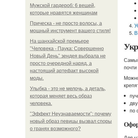
Мужской гардероб: 6 вещей,
которые нравятся женщинам
Прическа - не просто волосы, а
У
мощный инструмент вашего стиля!
В
На шанхайской премьере
Укр
"Человека - Паука: Совершенно
Новый День" зендея выбрала не
Самый
просто очередной наряд, а
почти
настоящий артефакт высокой
Можно
моды.
крепя
Улыбка - это не мелочь, а деталь,
пуч
которая меняет весь образ
дву
человека.
по 
"Эффект Неузнаваемости": почему
новый образ певицы вызвал споры
Офор
о гранях возможного?
Для н