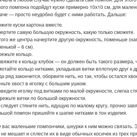
ого помпона подойдут куски примерно 10х10 см, для мален
наче — просто неудобно будет с ними работать. Дальше:
жите куски картона вместе.
ертите самую большую окружность, какую только сможете.
того же центра начертите другую окружность, поменьше (на
енькой – 6 см).
ежьте кольцо.
вяжите к кольцу клубок — он должен быть такого размера, 
отайте кольцо нитками, укладывая витки вплотную друг к д
да ряд закончится, оборвите нить, но так, чтобы остался хво
ньте хвост в иголку с большим ушком.
ведите иголку под витками по малой окружности, слегка ст
режьте витки по большой окружности.
 следует стяните нить, идущую по малому кругу, прочно зав
ьшой помпон пришейте к шапке нитками в тон изделия.
у вас маленькие помпончики, шнурки к ним можно связать. 
 не мешает и сплести их в виде обычных косичек из трех пр