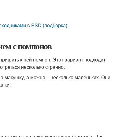
исходниками в PSD (подборка)
ем с помпонов
пришить к ней помпон. Этот вариант подходит
отреться несколько странно.
а макушку, а можно – несколько маленьких. Они
апки:
 возьмите два одинаковых куска картона. Для