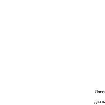
Идеи
Два п