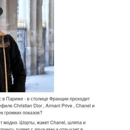
с в Париже - в столице Франции проходит
е Christian Dior , Armani Prive , Chanel и
ек громких показов?
ит модно. Шорты, жакет Chanel, шляпа и
ингу, гуляет с друзьями и отдыхает в