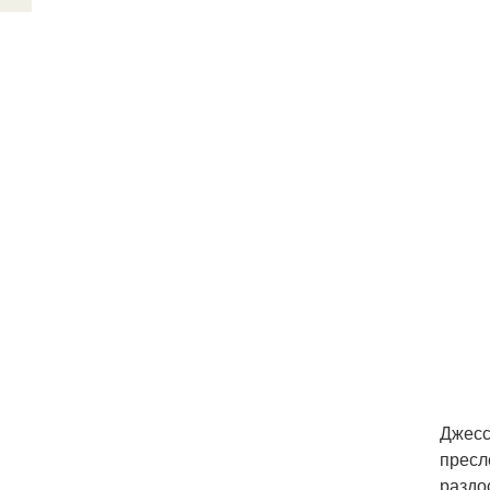
Джесс
пресл
раздо