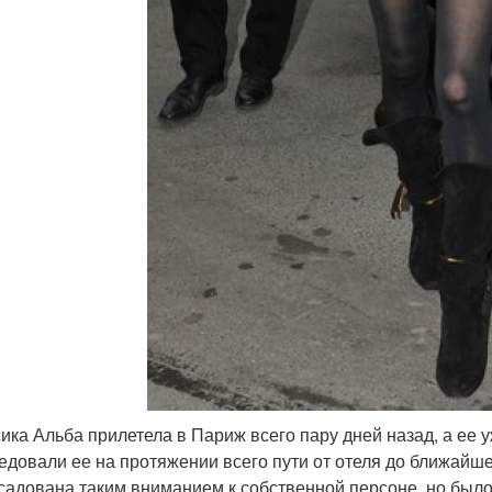
ика Альба прилетела в Париж всего пару дней назад, а ее 
едовали ее на протяжении всего пути от отеля до ближайше
садована таким вниманием к собственной персоне, но было 