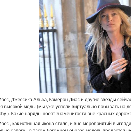
Мосс, Джессика Альба, Кэмерон Диас и другие звезды сейча
я высокой моды (мы уже успели виртуально побывать на дефил
chy ). Какие наряды носят знаменитости вне красных дорож
Мосс , как истинная икона стиля, и вне мероприятий выгляд
вые сапоги - в таком богемном образе модель предается шоп