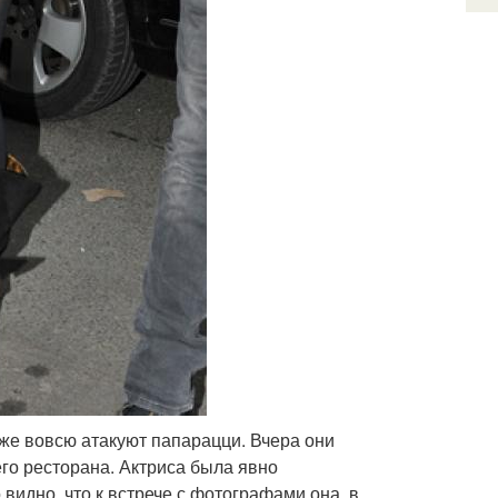
уже вовсю атакуют папарацци. Вчера они
го ресторана. Актриса была явно
видно, что к встрече с фотографами она, в