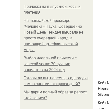
Прически на выпускной: косы и
плетения.
На шанхайской премьере
"Человека - Паука: Совершенно
Новый День" зендея выбрала не
просто очередной наряд, а
настоящий артефакт высокой
моды.
Выбор идеальной прически с
завесой челки: 70 лучших
вариантов на 2024 год
Готовы ли вы, невесты, к одному из
Кейт 
самых запоминающихся дней?
Недел
Мы дарим полный образ за репост
Given
этой записи?
Кейт 
замше