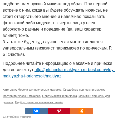
подберет вам нужный макияж под образ. При первой
встрече с ним, когда вы будете обсуждать нюансы, не
стоит отвергать его мнение и навязчиво показывать
фото какой либо модели, т. к черты лица у всех
абсолютно разные и поведение (да, ваш характер
влияет) тоже.
3. а так же будет куда лучше, если мастер является
универсальным (визажист парикмахер по прическам. P.
S: счастья).
Подробнее читайте информацию о макияже и прически
для девочек тут
http://pricheska-makiyazh.ru-best.com/vidy-
makiyazha-i-prichesok/makiyaz...
Категории:
Модели для причесок и макияжа
,
Свадебные прически и макияж
,
Мастер причесок и макияжа
,
Образ макияж и прическа
,
Макияж и прически для
девочек
,
Подбор причесок и макияжа онлайн
Читайте также