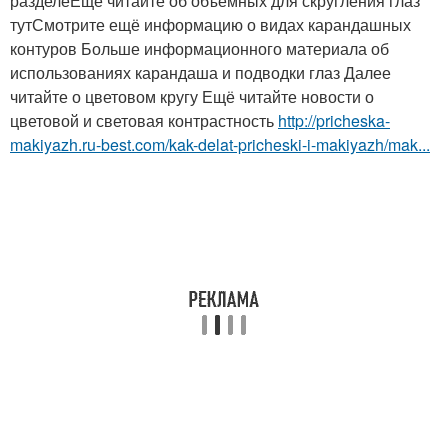
разделеЕщё читайте об объемных для скругления глаз
тутСмотрите ещё информацию о видах карандашных
контуров Больше информационного материала об
использованиях карандаша и подводки глаз Далее
читайте о цветовом кругу Ещё читайте новости о
цветовой и световая контрастность
http://pricheska-
makiyazh.ru-best.com/kak-delat-pricheski-i-makiyazh/mak...