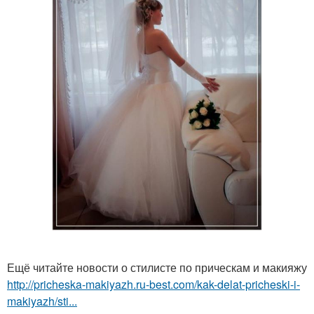
Ещё читайте новости о стилисте по прическам и макияжу
http://pricheska-makiyazh.ru-best.com/kak-delat-pricheski-i-
makiyazh/sti...