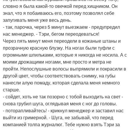
словно я была какой-то овечкой перед хищником. Он
знал, что я побаиваюсь его, поэтому позволял себе
запугивать меня уже весь день.
- так, парочка, через 5 минут выезжаем - предупредил
нас менеджер. - Тэри, бегом переодеваться!
Через пять минут меня переодели в кожаные штаны и
прозрачную красную блузку. На ногах были туфли с
огромными шпильками, которые я никогда не носила. А с
моими дрожащими ногами, мне просто и метра не
пройти. Непослушные волосы выпрямили и покрасили в
другой цвет, чтобы соответствовать снимку, на губы
нанесли алую помаду, которая сделала меня немного
старше.
- сойдет, хоть не так позорно с тобой выходить на свет -
снова грубил шуга, оглядывая меня с ног до головы.
- поторапливайтесь! - крикнул менеджер и заставил нас
выйти из гримерной. - Шуга, не забывай, что перед
компанией толпа журналюг. Тебе нужно взять Тэри за