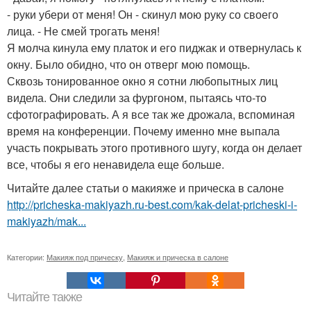
- руки убери от меня! Он - скинул мою руку со своего
лица. - Не смей трогать меня!
Я молча кинула ему платок и его пиджак и отвернулась к
окну. Было обидно, что он отверг мою помощь.
Сквозь тонированное окно я сотни любопытных лиц
видела. Они следили за фургоном, пытаясь что-то
сфотографировать. А я все так же дрожала, вспоминая
время на конференции. Почему именно мне выпала
участь покрывать этого противного шугу, когда он делает
все, чтобы я его ненавидела еще больше.
Читайте далее статьи о макияже и прическа в салоне
http://pricheska-makiyazh.ru-best.com/kak-delat-pricheski-i-
makiyazh/mak...
Категории:
Макияж под прическу
,
Макияж и прическа в салоне
Читайте также