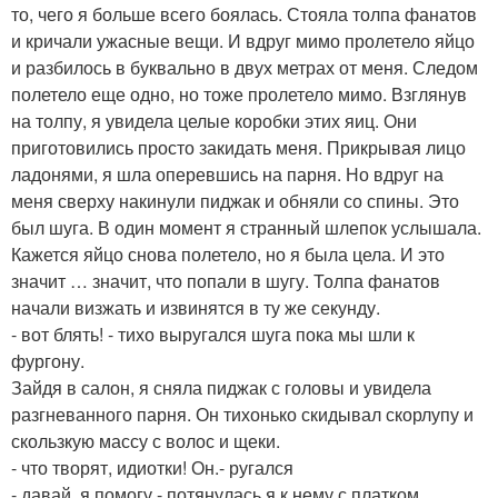
то, чего я больше всего боялась. Стояла толпа фанатов
и кричали ужасные вещи. И вдруг мимо пролетело яйцо
и разбилось в буквально в двух метрах от меня. Следом
полетело еще одно, но тоже пролетело мимо. Взглянув
на толпу, я увидела целые коробки этих яиц. Они
приготовились просто закидать меня. Прикрывая лицо
ладонями, я шла оперевшись на парня. Но вдруг на
меня сверху накинули пиджак и обняли со спины. Это
был шуга. В один момент я странный шлепок услышала.
Кажется яйцо снова полетело, но я была цела. И это
значит … значит, что попали в шугу. Толпа фанатов
начали визжать и извинятся в ту же секунду.
- вот блять! - тихо выругался шуга пока мы шли к
фургону.
Зайдя в салон, я сняла пиджак с головы и увидела
разгневанного парня. Он тихонько скидывал скорлупу и
скользкую массу с волос и щеки.
- что творят, идиотки! Он.- ругался
- давай, я помогу - потянулась я к нему с платком.