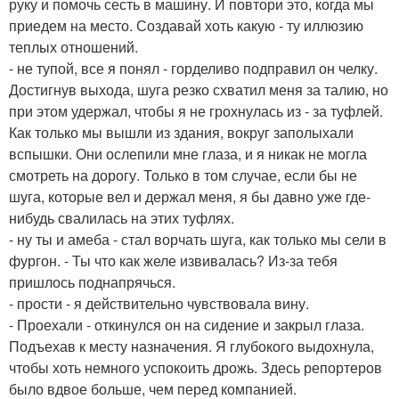
руку и помочь сесть в машину. И повтори это, когда мы
приедем на место. Создавай хоть какую - ту иллюзию
теплых отношений.
- не тупой, все я понял - горделиво подправил он челку.
Достигнув выхода, шуга резко схватил меня за талию, но
при этом удержал, чтобы я не грохнулась из - за туфлей.
Как только мы вышли из здания, вокруг заполыхали
вспышки. Они ослепили мне глаза, и я никак не могла
смотреть на дорогу. Только в том случае, если бы не
шуга, которые вел и держал меня, я бы давно уже где-
нибудь свалилась на этих туфлях.
- ну ты и амеба - стал ворчать шуга, как только мы сели в
фургон. - Ты что как желе извивалась? Из-за тебя
пришлось поднапрячься.
- прости - я действительно чувствовала вину.
- Проехали - откинулся он на сидение и закрыл глаза.
Подъехав к месту назначения. Я глубокого выдохнула,
чтобы хоть немного успокоить дрожь. Здесь репортеров
было вдвое больше, чем перед компанией.