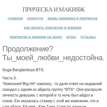
ПРИЧЕСКА И МАКИЯЖ
главная
новости
виды макияжа и причесок
как делать прически и макияж
прически и макияж на дому
игры
отзывы
Продолжение?
Ты_моей_любви_недостойна.
Suga Bangtanboys BTS.
Часть 3.
"Компания"Big Hit" наконец - то дали ответ на недавний
скандал с одним из айдола группу "BTS". Они раскрыли
личность девушки, с которой в ту ночь был айдол в
отеле. Ею оказалась стажер с этой же компании, что и
сам айдол. Её имя - Ким Тэри. Судя по данным