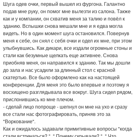
Шуга одев очки, первый вышел из фургона. Галантно
подав мне руку, он помог мне вылезти из салона. Также
как и у компании, он схватив меня за талию и повёл к
зданию. Вспышки снова мешали мне и я едва могла
видеть. Но в один момент шуга остановился. Повернув
меня к себе, он снял с себя очки и одел их мне, при этом
улыбнувшись. Как дикари, все издали огромные стоны и
стали как безумные щелкать еще активнее. Снова
приобняв меня, он направился к зданию. Так мы дошли
до зала и нас усадили за длинный стол с красной
скатертью. Все было оформлено как на настоящей
конференции. Для меня это было впервые и поэтому я
восхищено разглядывала все вокруг. Шуга сидел рядом,
прислонившись ко мне плечом.
- сделай лицо попроще - шепнул он мне на ухо и сразу
все стали нас фотографировать, приняв это за
"Воркование".
Как и ожидалось задавали примитивные вопросы "когда
стали встречаться? ", " Почему скрывали? ", " Что