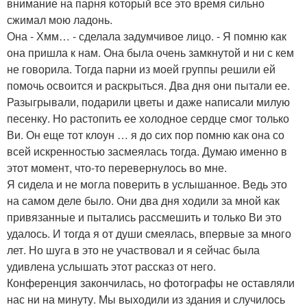
внимание на парня который все это время сильно
сжимал мою ладонь.
Она - Хмм… - сделала задумчивое лицо. - Я помню как
она пришла к нам. Она была очень замкнутой и ни с кем
не говорила. Тогда парни из моей группы решили ей
помочь освоится и раскрыться. Два дня они пытали ее.
Разыгрывали, подарили цветы и даже написали милую
песенку. Но растопить ее холодное сердце смог только
Ви. Он еще тот клоун … я до сих пор помню как она со
всей искренностью засмеялась тогда. Думаю именно в
этот момент, что-то перевернулось во мне.
Я сидела и не могла поверить в услышанное. Ведь это
на самом деле было. Они два дня ходили за мной как
привязанные и пытались рассмешить и только Ви это
удалось. И тогда я от души смеялась, впервые за много
лет. Но шуга в это не участвовал и я сейчас была
удивлена услышать этот рассказ от него.
Конференция закончилась, но фотографы не оставляли
нас ни на минуту. Мы выходили из здания и случилось