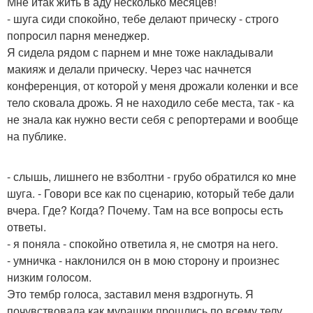
Мне итак жить в аду несколько месяцев!
- шуга сиди спокойно, тебе делают прическу - строго
попросил парня менеджер.
Я сидела рядом с парнем и мне тоже накладывали
макияж и делали прическу. Через час начнется
конференция, от которой у меня дрожали коленки и все
тело сковала дрожь. Я не находило себе места, так - ка
не знала как нужно вести себя с репортерами и вообще
на публике.
- слышь, лишнего не взболтни - грубо обратился ко мне
шуга. - Говори все как по сценарию, который тебе дали
вчера. Где? Когда? Почему. Там на все вопросы есть
ответы.
- я поняла - спокойно ответила я, не смотря на него.
- умничка - наклонился он в мою сторону и произнес
низким голосом.
Это тембр голоса, заставил меня вздрогнуть. Я
почувствовала как мурашки прошлись по всему телу,