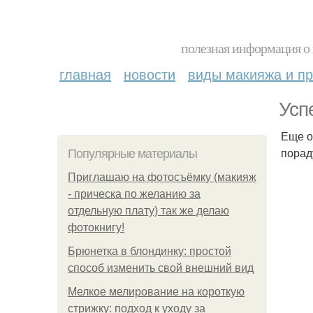
полезная информация о 
главная
новости
виды макияжа и пр
Усп
Еще о
порад
Популярные материалы
Приглашаю на фотосъёмку (макияж
- прическа по желанию за
отдельную плату) так же делаю
фотокнигу!
Брюнетка в блондинку: простой
способ изменить свой внешний вид
Мелкое мелирование на короткую
стрижку: подход к уходу за