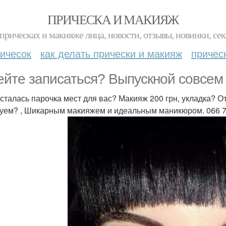
ПРИЧЕСКА И МАКИЯЖ
прическах и макияже лица, новости, отзывы, новинки, сек
ичесок
как делать прически и макияж
причес
ейте записаться? Выпускной совсем
сталась парочка мест для вас? Макияж 200 грн, укладка? О
уем? , Шикарным макияжем и идеальным маникюром. 066 7