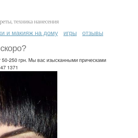
реты, техника нанесения
ки и макияж на дому
игры
отзывы
 скоро?
т 50-250 грн. Мы вас изысканными прическами
47 1371