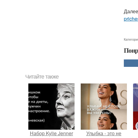
Далее
priche
Категори
Понр
Читайте также
Набор Kylie Jenner
Улыбка - это не