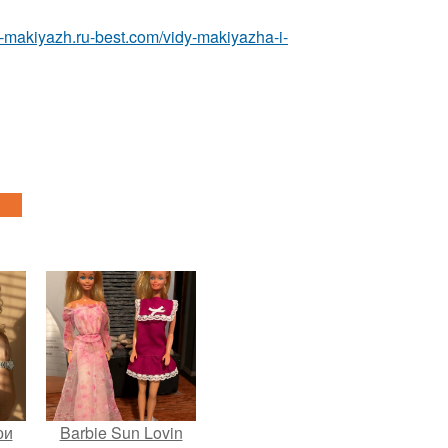
ka-makiyazh.ru-best.com/vidy-makiyazha-i-
ои
Barbie Sun Lovin