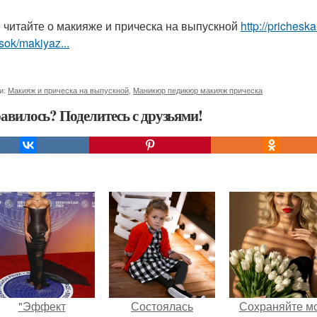
 читайте о макияже и прическа на выпускной
http://priches
sok/makiyaz...
и:
Макияж и прическа на выпускной
,
Маникюр педикюр макияж прическа
авилось? Поделитесь с друзьями!
"Эффект
Состоялась
Сохраняйте м