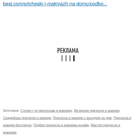
best.com/pricheski-i-makiyazh-na-domu/podbo...
Категории:
Стилист по прическам и макияжу
,
Вечерние прически и макияж
,
Свадебные прически и макияж
,
Прическа и макияж с выездом на дом
,
Прическа и
макияж бесплатно
,
Подбор причесок и макияжа онлайн
,
Мастер причесок и
макияжа