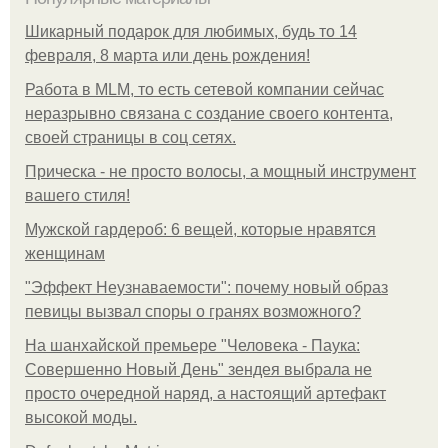
Шикарный подарок для любимых, будь то 14
февраля, 8 марта или день рождения!
Работа в MLM, то есть сетевой компании сейчас
неразрывно связана с создание своего контента,
своей страницы в соц сетях.
Прическа - не просто волосы, а мощный инструмент
вашего стиля!
Мужской гардероб: 6 вещей, которые нравятся
женщинам
"Эффект Неузнаваемости": почему новый образ
певицы вызвал споры о гранях возможного?
На шанхайской премьере "Человека - Паука:
Совершенно Новый День" зендея выбрала не
просто очередной наряд, а настоящий артефакт
высокой моды.