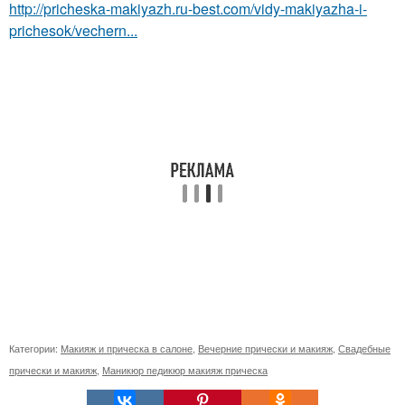
http://pricheska-makiyazh.ru-best.com/vidy-makiyazha-i-
prichesok/vechern...
Категории:
Макияж и прическа в салоне
,
Вечерние прически и макияж
,
Свадебные
прически и макияж
,
Маникюр педикюр макияж прическа