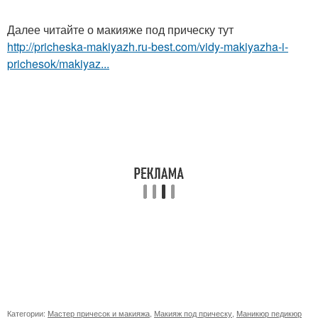
Далее читайте о макияже под прическу тут
http://pricheska-makiyazh.ru-best.com/vidy-makiyazha-i-
prichesok/makiyaz...
Категории:
Мастер причесок и макияжа
,
Макияж под прическу
,
Маникюр педикюр