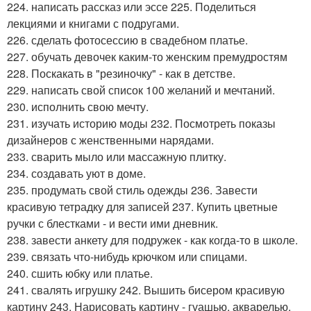
224. написать рассказ или эссе 225. Поделиться
лекциями и книгами с подругами.
226. сделать фотосессию в свадебном платье.
227. обучать девочек каким-то женским премудростям
228. Поскакать в "резиночку" - как в детстве.
229. написать свой список 100 желаний и мечтаний.
230. исполнить свою мечту.
231. изучать историю моды 232. Посмотреть показы
дизайнеров с женственными нарядами.
233. сварить мыло или массажную плитку.
234. создавать уют в доме.
235. продумать свой стиль одежды 236. Завести
красивую тетрадку для записей 237. Купить цветные
ручки с блестками - и вести ими дневник.
238. завести анкету для подружек - как когда-то в школе.
239. связать что-нибудь крючком или спицами.
240. сшить юбку или платье.
241. свалять игрушку 242. Вышить бисером красивую
картину 243. Нарисовать картину - гуашью, акварелью,