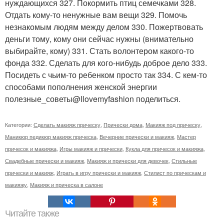
нуждающихся 327. Покормить птиц семечками 328.
Отдать кому-то ненужные вам вещи 329. Помочь
незнакомым людям между делом 330. Пожертвовать
деньги тому, кому они сейчас нужны (внимательно
выбирайте, кому) 331. Стать волонтером какого-то
фонда 332. Сделать для кого-нибудь доброе дело 333.
Посидеть с чьим-то ребенком просто так 334. С кем-то
способами пополнения женской энергии
полезные_советы@Ilovemyfashion поделиться.
Категории:
Сделать макияж прическу
,
Прически дома
,
Макияж под прическу
,
Маникюр педикюр макияж прическа
,
Вечерние прически и макияж
,
Мастер
причесок и макияжа
,
Игры макияж и прически
,
Кукла для причесок и макияжа
,
Свадебные прически и макияж
,
Макияж и прически для девочек
,
Стильные
прически и макияж
,
Играть в игру прически и макияж
,
Стилист по прическам и
макияжу
,
Макияж и прическа в салоне
Читайте также