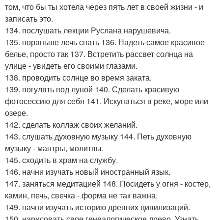
том, что бы ты хотела через пять лет в своей жизни - и
записать это.
134. послушать лекции Руслана нарушевича.
135. пораньше лечь спать 136. Надеть самое красивое
белье, просто так 137. Встретить рассвет солнца на
улице - увидеть его своими глазами.
138. проводить солнце во время заката.
139. погулять под луной 140. Сделать красивую
фотосессию для себя 141. Искупаться в реке, море или
озере.
142. сделать коллаж своих желаний.
143. слушать духовную музыку 144. Петь духовную
музыку - мантры, молитвы.
145. сходить в храм на службу.
146. начни изучать новый иностранный язык.
147. заняться медитацией 148. Посидеть у огня - костер,
камин, печь, свечка - форма не так важна.
149. начни изучать историю древних цивилизаций.
150. нарисовать свое генеалогическое древо. Узнать