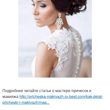
Подробнее читайте статьи о мастере причесок и
макияжа
http://pricheska-makiyazh.ru-best.com/kak-delat-
pricheski-i-makiyazh/mas...