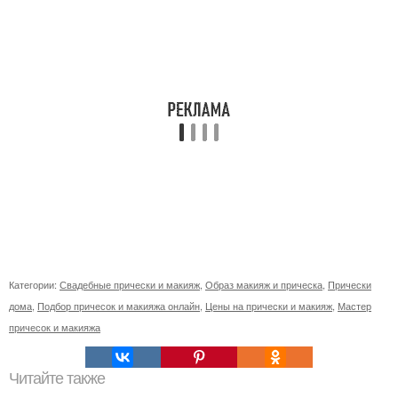
Категории:
Свадебные прически и макияж
,
Образ макияж и прическа
,
Прически
дома
,
Подбор причесок и макияжа онлайн
,
Цены на прически и макияж
,
Мастер
причесок и макияжа
Читайте также