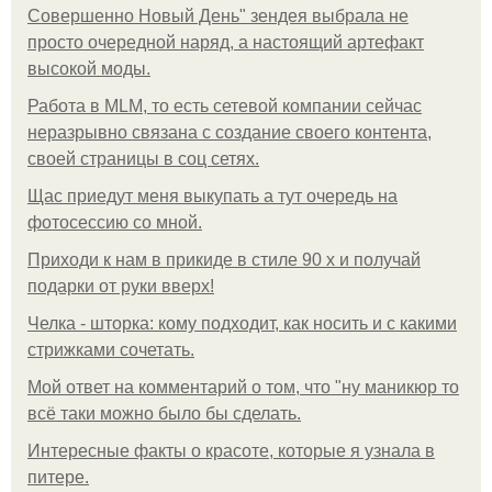
Совершенно Новый День" зендея выбрала не
просто очередной наряд, а настоящий артефакт
высокой моды.
Работа в MLM, то есть сетевой компании сейчас
неразрывно связана с создание своего контента,
своей страницы в соц сетях.
Щас приедут меня выкупать а тут очередь на
фотосессию со мной.
Приходи к нам в прикиде в стиле 90 х и получай
подарки от руки вверх!
Челка - шторка: кому подходит, как носить и с какими
стрижками сочетать.
Мой ответ на комментарий о том, что "ну маникюр то
всё таки можно было бы сделать.
Интересные факты о красоте, которые я узнала в
питере.