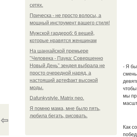
сетях.
Прическа - не просто волосы, а
мощный инструмент вашего стиля!
Мужской гардероб: 6 вещей,
которые нравятся женщинам
На шанхайской премьере
"Человека - Паука: Совершенно
- Я б
Новый День" зендея выбрала не
смены
просто очередной наряд, а
девят
настоящий артефакт высокой
чтобы
моды.
мы пр
Dafunkystyle. Matrix neo.
масшт
Я помню мама, мне было пять,
⇦
любила бегать, рисовать.
Как с
побед