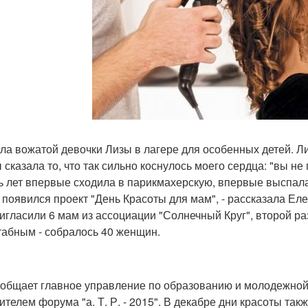
ыла вожатой девочки Лизы в лагере для особенных детей. Ли
 сказала то, что так сильно коснулось моего сердца: "вы не
ь лет впервые сходила в парикмахерскую, впервые выспалас
 появился проект "День Красоты для мам", - рассказала Ел
игласили 6 мам из ассоциации "Солнечный Круг", второй ра
абным - собралось 40 женщин.
ообщает главное управление по образованию и молодежной 
ителем форума "а. Т. Р. - 2015". В декабре дни красоты та