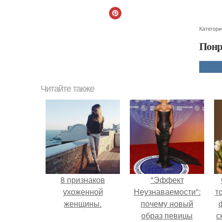
Категори
Понр
Читайте также
8 признаков
"Эффект
ухоженной
Неузнаваемости":
т
женщины.
почему новый
образ певицы
с