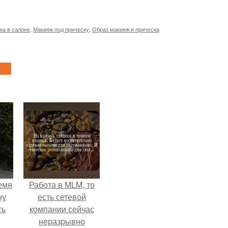
ка в салоне
,
Макияж под прическу
,
Образ макияж и прическа
емя
Работа в MLM, то
ну
есть сетевой
ть
компании сейчас
неразрывно