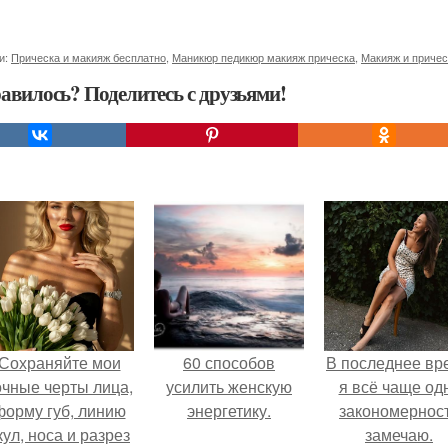
и:
Прическа и макияж бесплатно
,
Маникюр педикюр макияж прическа
,
Макияж и причес
авилось? Поделитесь с друзьями!
Сохраняйте мои
60 способов
В последнее вр
очные черты лица,
усилить женскую
я всё чаще од
форму губ, линию
энергетику.
закономернос
кул, носа и разрез
замечаю.