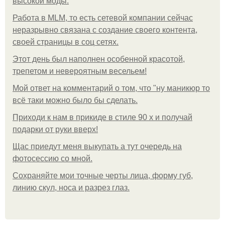
высокой моды.
Работа в MLM, то есть сетевой компании сейчас
неразрывно связана с создание своего контента,
своей страницы в соц сетях.
Этот день был наполнен особенной красотой,
трепетом и невероятным весельем!
Мой ответ на комментарий о том, что "ну маникюр то
всё таки можно было бы сделать.
Приходи к нам в прикиде в стиле 90 х и получай
подарки от руки вверх!
Щас приедут меня выкупать а тут очередь на
фотосессию со мной.
Сохраняйте мои точные черты лица, форму губ,
линию скул, носа и разрез глаз.