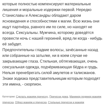
которые полностью компенсируют материальные
лишения и моральные издержки первой. Нередко
Станиславы и Александры обладают даром
ясновидения и способностями к магии. Всю жизнь они
ищут партнёра, равного им по силе, но находят не
всегда. Сексуальны. Мужчина, которому доведётся
провести ночь с нашей героиней, вряд ли когда - нибудь
её забудет.
Предпочтительны гладкие волосы, зачёсанные назад
или собранные на затылке, ни в коем случае не
закрывающие глаза. Стильная, обтягивающая, очень
сексуальная одежда, подчёркивающая бёдра и грудь.
Нельзя пренебрегать силой амулетов и талисманов.
Знаки зодиака представительницам которым подходят
эти имена, - скорпион.
Категории:
Сделать макияж прическу
,
Прически дома
,
Маникюр педикюр макияж
прическа
,
Образ макияж и прическа
,
Стильные прически и макияж