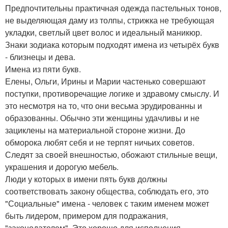
Предпочтительны практичная одежда пастельных тонов,
не выделяющая даму из толпы, стрижка не требующая
укладки, светлый цвет волос и идеальный маникюр.
Знаки зодиака которым подходят имена из четырёх букв
- близнецы и дева.
Имена из пяти букв.
Елены, Ольги, Ирины и Марии частенько совершают
поступки, противоречащие логике и здравому смыслу. И
это несмотря на то, что они весьма эрудированны и
образованны. Обычно эти женщины удачливы и не
зациклены на материальной стороне жизни. До
обморока любят себя и не терпят ничьих советов.
Следят за своей внешностью, обожают стильные вещи,
украшения и дорогую мебель.
Люди у которых в имени пять букв должны
соответствовать закону общества, соблюдать его, это
"Социальные" имена - человек с таким именем может
быть лидером, примером для подражания,
"законодателем". Это хорошо для исполнения