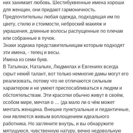
них занимает любовь. Шестибуквенные имена хороши
для женщин, они придают гармоничность.
Предпочтительны любая одежда, подходящая им по
цвету, стилю и стоимости, неброский макияж и
украшения, длинные волосы распущенные по плечам
или собранные в пучок.
Знаки зодиака представительницам которым подходят
эти имена, - телец и весы.
Имена из семи букв.
В Татьянах, Натальях, Людмилах и Евгениях всегда
скрыт некий талант, вот только немногие дамы могут его
реализовать, потому что не отличаются сильным
характером и не умеют приспосабливаться к людям и
обстоятельствам. Эти красотки обычно живут в своём,
особом мире, мечтая о … (да мало ли о чём может
мечтать женщина. Внешне пунктуальные и педантичные,
они являются живым воплощением идеального
работника. Но загляните внутрь, и вы обнаружите
мятущуюся, чувственную натуру, вечно недовольную