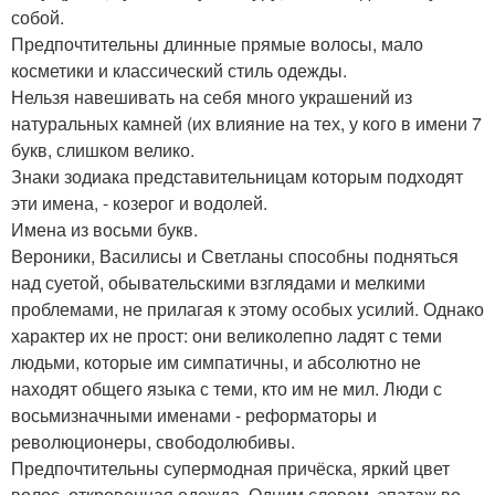
собой.
Предпочтительны длинные прямые волосы, мало
косметики и классический стиль одежды.
Нельзя навешивать на себя много украшений из
натуральных камней (их влияние на тех, у кого в имени 7
букв, слишком велико.
Знаки зодиака представительницам которым подходят
эти имена, - козерог и водолей.
Имена из восьми букв.
Вероники, Василисы и Светланы способны подняться
над суетой, обывательскими взглядами и мелкими
проблемами, не прилагая к этому особых усилий. Однако
характер их не прост: они великолепно ладят с теми
людьми, которые им симпатичны, и абсолютно не
находят общего языка с теми, кто им не мил. Люди с
восьмизначными именами - реформаторы и
революционеры, свободолюбивы.
Предпочтительны супермодная причёска, яркий цвет
волос, откровенная одежда. Одним словом, эпатаж во