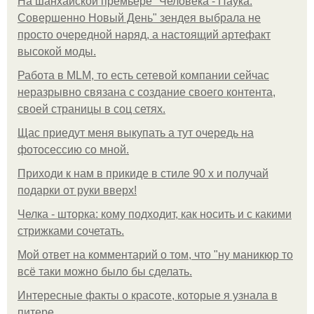
На шанхайской премьере "Человека - Паука:
Совершенно Новый День" зендея выбрала не
просто очередной наряд, а настоящий артефакт
высокой моды.
Работа в MLM, то есть сетевой компании сейчас
неразрывно связана с создание своего контента,
своей страницы в соц сетях.
Щас приедут меня выкупать а тут очередь на
фотосессию со мной.
Приходи к нам в прикиде в стиле 90 х и получай
подарки от руки вверх!
Челка - шторка: кому подходит, как носить и с какими
стрижками сочетать.
Мой ответ на комментарий о том, что "ну маникюр то
всё таки можно было бы сделать.
Интересные факты о красоте, которые я узнала в
питере.