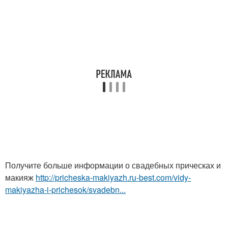
Получите больше информации о свадебных прическах и
макияж
http://pricheska-makiyazh.ru-best.com/vidy-
makiyazha-i-prichesok/svadebn...