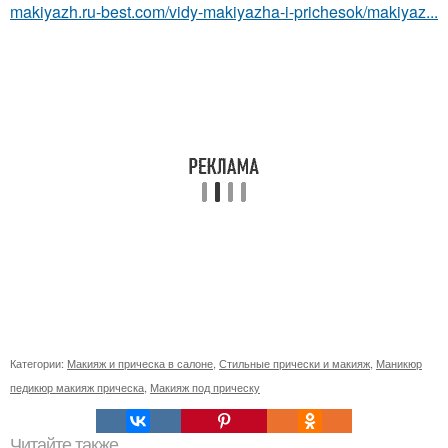
makiyazh.ru-best.com/vidy-makiyazha-i-prichesok/makiyaz...
Категории:
Макияж и прическа в салоне
,
Стильные прически и макияж
,
Маникюр
педикюр макияж прическа
,
Макияж под прическу
Читайте также