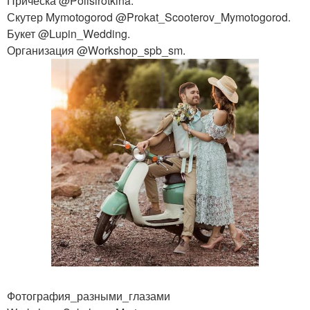
Причёска @Polisirotkina.
Скутер Mymotogorod @Prokat_Scooterov_Mymotogorod.
Букет @Lupin_Wedding.
Организация @Workshop_spb_sm.
Фотография_разными_глазами