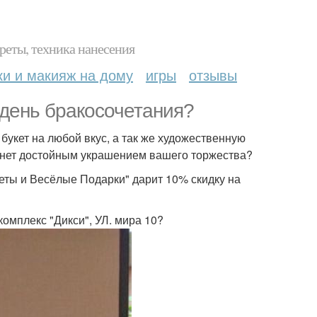
реты, техника нанесения
ки и макияж на дому
игры
отзывы
день бракосочетания?
укет на любой вкус, а так же художественную
танет достойным украшением вашего торжества?
еты и Весёлые Подарки" дарит 10% скидку на
омплекс "Дикси", УЛ. мира 10?