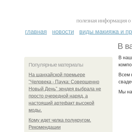
полезная информация о 
главная
новости
виды макияжа и пр
В в
В наш
компо
Популярные материалы
Всем 
На шанхайской премьере
сваде
"Человека - Паука: Совершенно
Новый День" зендея выбрала не
Мы на
просто очередной наряд, а
настоящий артефакт высокой
моды.
Кому идет челка полукругом.
Рекомендации