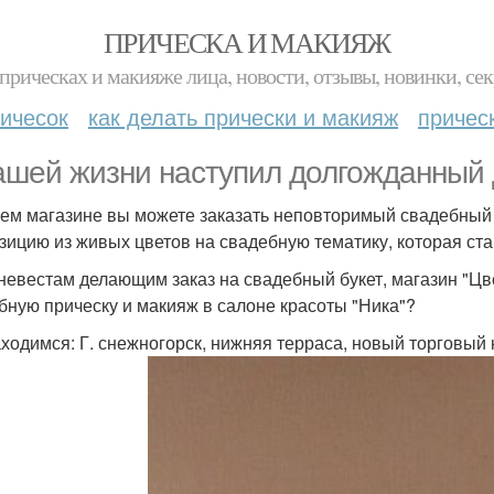
ПРИЧЕСКА И МАКИЯЖ
прическах и макияже лица, новости, отзывы, новинки, сек
ичесок
как делать прически и макияж
причес
ашей жизни наступил долгожданный 
ем магазине вы можете заказать неповторимый свадебный б
зицию из живых цветов на свадебную тематику, которая с
невестам делающим заказ на свадебный букет, магазин "Цв
бную прическу и макияж в салоне красоты "Ника"?
ходимся: Г. снежногорск, нижняя терраса, новый торговый к