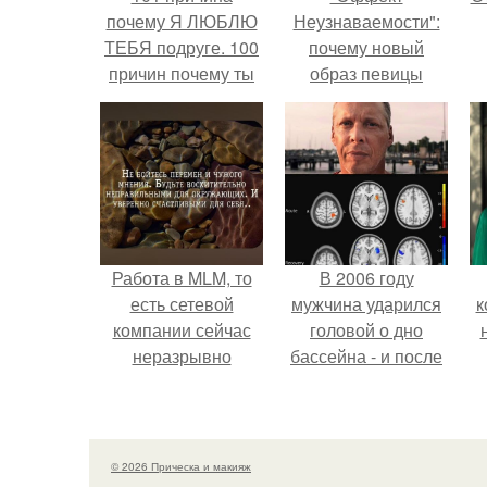
почему Я ЛЮБЛЮ
Неузнаваемости":
ТЕБЯ подруге. 100
почему новый
причин почему ты
образ певицы
моя лучшая
вызвал споры о
подруга.
гранях
э
возможного?
Работа в MLM, то
В 2006 году
есть сетевой
мужчина ударился
к
компании сейчас
головой о дно
неразрывно
бассейна - и после
связана с создание
этого его жизнь
своего контента,
изменилась самым
своей страницы в
странным образом.
соц сетях.
© 2026 Прическа и макияж