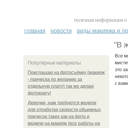
полезная информация о 
главная
новости
виды макияжа и пр
"В 
Все м
мисти
Популярные материалы
это за
Приглашаю на фотосъёмку (макияж
некот
- прическа по желанию за
с вам
отдельную плату) так же делаю
фотокнигу!
Девочки, нам требуются модели
для отработки скорости объемных
причесок таких как на фото и
модели на макияж (все работы на