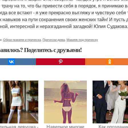
я трачу на то, что бы привести себя в порядок, я принимаю 
огда все встают - я уже прекрасно выгляжу и чувствую себя 
х навыков на пути сохранения своих женских тайн! И пусть
ной, интересной и неразгаданной загадкой! Юлия Судакова
и:
Образ макияж и прическа
,
Прически дома
,
Макияж под прическу
авилось? Поделитесь с друзьями!
тильная девушка -
Наверное многие
Как опоздани