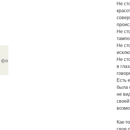
Не ст
красо
совер
проис
Не ст
тампо
Не ст
исклю
⇦
Не ст
в гла
говор
Есть 
была 
не ви
своей
возмо
Как-т
свое 