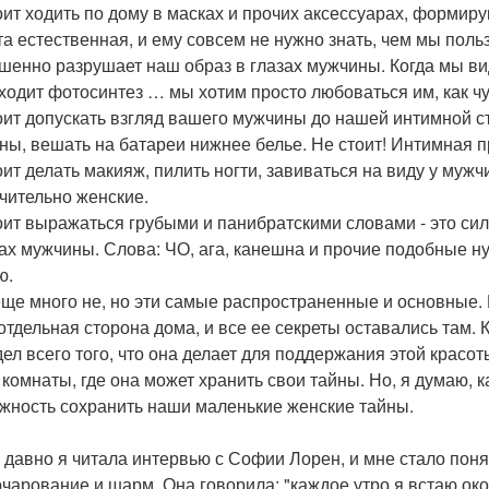
оит ходить по дому в масках и прочих аксессуарах, формир
та естественная, и ему совсем не нужно знать, чем мы польз
шенно разрушает наш образ в глазах мужчины. Когда мы вид
ходит фотосинтез … мы хотим просто любоваться им, как чу
оит допускать взгляд вашего мужчины до нашей интимной сто
ны, вешать на батареи нижнее белье. Не стоит! Интимная
оит делать макияж, пилить ногти, завиваться на виду у мужч
чительно женские.
оит выражаться грубыми и панибратскими словами - это сил
зах мужчины. Слова: ЧО, ага, канешна и прочие подобные ну
ю.
еще много не, но эти самые распространенные и основные
отдельная сторона дома, и все ее секреты оставались там. 
дел всего того, что она делает для поддержания этой крас
 комнаты, где она может хранить свои тайны. Но, я думаю, 
жность сохранить наши маленькие женские тайны.
о давно я читала интервью с Софии Лорен, и мне стало поня
очарование и шарм. Она говорила: "каждое утро я встаю око