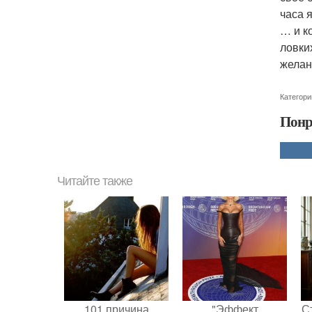
часа 
… и к
ловки
желан
Категори
Понр
Читайте также
101 причина
"Эффект
С