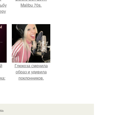
дьбу
Malibu 70s.
еру
й
Глюкоза сменила
образ и удивила
ка:
поклонников.
 не
ной
ящий
язь
кой