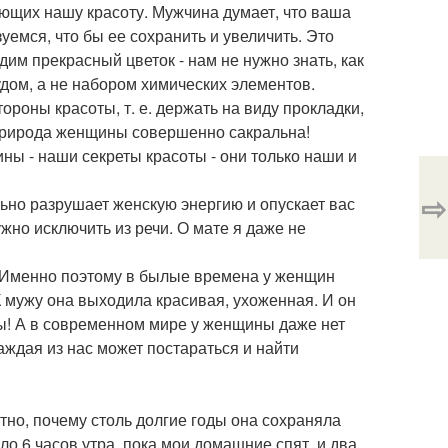
ующих нашу красоту. Мужчина думает, что ваша
уемся, что бы ее сохранить и увеличить. Это
им прекрасный цветок - нам не нужно знать, как
дом, а не набором химических элементов.
роны красоты, т. е. держать на виду прокладки,
 природа женщины совершенно сакральна!
ины - наши секреты красоты - они только наши и
⇨
ьно разрушает женскую энергию и опускает вас
жно исключить из речи. О мате я даже не
. Именно поэтому в былые времена у женщин
К мужу она выходила красивая, ухоженная. И он
оты! А в современном мире у женщины даже нет
каждая из нас может постараться и найти
тно, почему столь долгие годы она сохраняла
ло 6 часов утра, пока мои домашние спят, и два