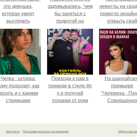
это девушка,
задумывались, 'чем
невесты на сва
которая умеет
бы заняться с
помогло дизайн
выглядеть
подругой на
открыть свой
привлекательно и
ночёвке?
бренд.
легантно в любои
ситуации.
Челка - шторка:
Приходи к нам в
На шанхайско
ому подходит, как
прикиде в стиле 90
премьере
носить и с какими
х и получай
"Человека - Пау
стрижками
подарки от руки
Совершенно
сочетать.
вверх!
Новый День"
зендея выбрала
просто очеред
наряд, а насто
Контакты
Пользовательское соглашение
Обратная св
артефакт высо