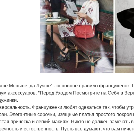
учше Меньше, да Лучше" - основное правило француженок. 
ум аксессуаров. "Перед Уходом Посмотрите на Себя в Зерк
уженки.
иверсальность. Француженки любят одеваться так, чтобы ут
ран. Элегантные сорочки, изящные платья простого покро
остая прическа и легкий макияж. Никто не должен замечать
речность и естественность. Пусть все думают, что вам ничег