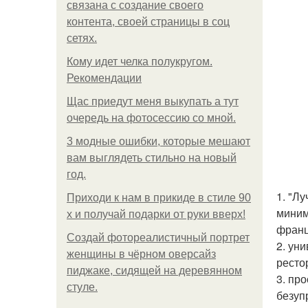
связана с создание своего
контента, своей страницы в соц
сетях.
Кому идет челка полукругом.
Рекомендации
Щас приедут меня выкупать а тут
очередь на фотосессию со мной.
3 модные ошибки, которые мешают
вам выглядеть стильно на новый
год.
1. "Л
Приходи к нам в прикиде в стиле 90
миним
х и получай подарки от руки вверх!
франц
Создай фотореалистичный портрет
2. ун
женщины в чёрном оверсайз
ресто
пиджаке, сидящей на деревянном
3. пр
стуле.
безуп