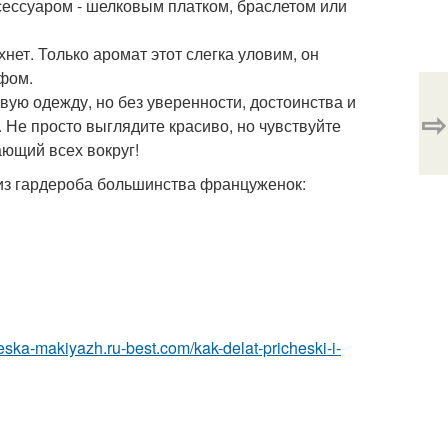
сессуаром - шелковым платком, браслетом или
нет. Только аромат этот слегка уловим, он
йфом.
ивую одежду, но без уверенности, достоинства и
⇨
 Не просто выглядите красиво, но чувствуйте
кающий всех вокруг!
из гардероба большинства француженок:
heska-makiyazh.ru-best.com/kak-delat-pricheski-i-