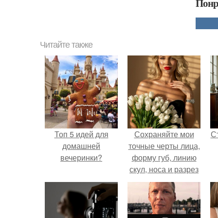
Понр
Читайте также
Топ 5 идей для
Сохраняйте мои
С
домашней
точные черты лица,
вечеринки?
форму губ, линию
скул, носа и разрез
глаз.
э