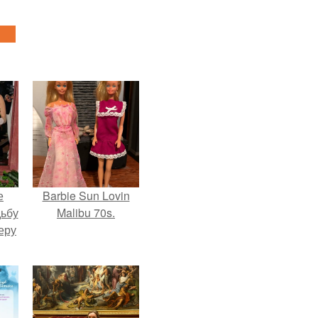
е
Barbie Sun Lovin
дьбу
Malibu 70s.
еру