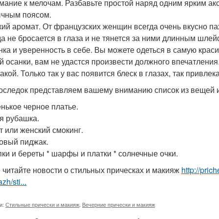
имание к мелочам. Разбавьте простой наряд одним ярким ак
чным поясом.
нкий аромат. От французских женщин всегда очень вкусно пах
да не бросается в глаза и не тянется за ними длинным шле
анка и уверенность в себе. Вы можете одеться в самую крас
й осанки, вам не удастся произвести должного впечатления.
акой. Только так у вас появится блеск в глазах, так привле
оследок представляем вашему вниманию список из вещей 
енькое черное платье.
ая рубашка.
ет или женский смокинг.
довый пиджак.
пки и береты * шарфы и платки * солнечные очки.
 читайте новости о стильных прическах и макияж
http://pric
zh/sti...
и:
Стильные прически и макияж
,
Вечерние прически и макияж