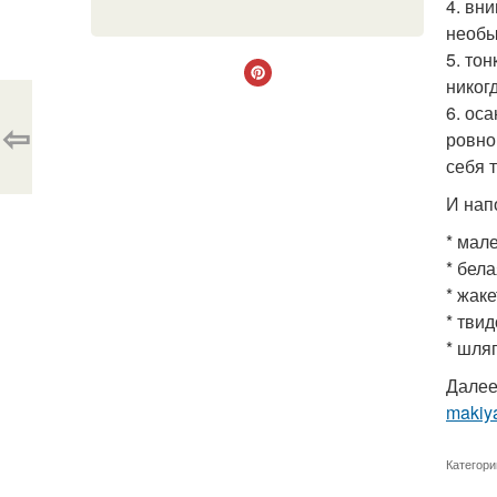
4. вн
необы
5. то
никог
6. ос
⇦
ровно
себя т
И нап
* мал
* бел
* жак
* тви
* шля
Далее
makiya
Категори