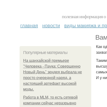
полезная информация о 
главная
новости
виды макияжа и пр
Вам
Как о
захват
Популярные материалы
Таким
На шанхайской премьере
высшу
"Человека - Паука: Совершенно
самых
Новый День" зендея выбрала не
И у ни
просто очередной наряд, а
настоящий артефакт высокой
моды.
Работа в MLM, то есть сетевой
компании сейчас неразрывно