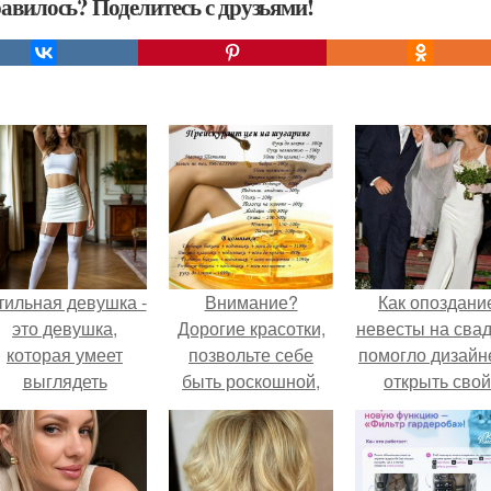
авилось? Поделитесь с друзьями!
тильная девушка -
Внимание?
Как опоздани
это девушка,
Дорогие красотки,
невесты на сва
которая умеет
позвольте себе
помогло дизайн
выглядеть
быть роскошной,
открыть свой
привлекательно и
побалуйте себя
бренд.
легантно в любои
гладкостью кожи?
ситуации.