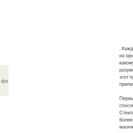
. Каж
но ор
каком
разум
этот 
⇦
припи
Первы
спосо
Стекл
более
магич