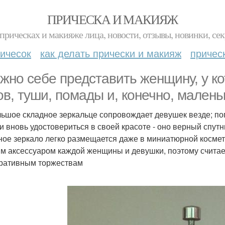
ПРИЧЕСКА И МАКИЯЖ
прическах и макияже лица, новости, отзывы, новинки, сек
ичесок
как делать прически и макияж
причес
жно себе представить женщину, у ко
ов, туши, помады и, конечно, малень
ьшое складное зеркальце сопровождает девушек везде; поп
ли вновь удостовериться в своей красоте - оно верный спут
ное зеркало легко размещается даже в миниатюрной косме
м аксессуаром каждой женщины и девушки, поэтому считае
ративным торжествам