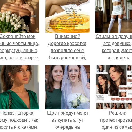
Сохраняйте мои
Внимание?
Стильная девуш
очные черты лица,
Дорогие красотки,
это девушка,
форму губ, линию
позвольте себе
которая умее
кул, носа и разрез
быть роскошной,
выглядеть
глаз.
побалуйте себя
привлекательн
гладкостью кожи?
элегантно в лю
ситуации.
Челка - шторка:
Щас приедут меня
Решила
ому подходит, как
выкупать а тут
протестирова
носить и с какими
очередь на
один из самы