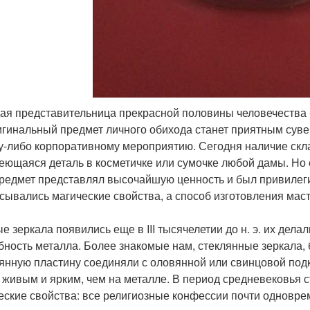
дая представительница прекрасной половины человечества -
игинальный предмет личного обихода станет приятным суве
у-либо корпоративному мероприятию. Сегодня наличие скл
еющаяся деталь в косметичке или сумочке любой дамы. Но с
предмет представлял высочайшую ценность и был привилеги
сывались магические свойства, а способ изготовления мас
е зеркала появились еще в III тысячелетии до н. э. их дел
бность металла. Более знакомые нам, стеклянные зеркала, б
янную пластину соединяли с оловянной или свинцовой подк
 живым и ярким, чем на металле. В период средневековья
еские свойства: все религиозные конфессии почти одноврем