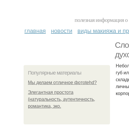
полезная информация о 
главная
новости
виды макияжа и пр
Сло
дух
Небол
губ и
Популярные материалы
склад
Мы делаем отличное фотоtehd?
личны
Элегантная простота
корпо
(натуральность, аутентичность,
романтика, эко.