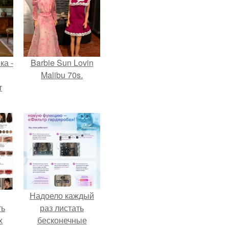
ка -
Barbie Sun Lovin
Malibu 70s.
т
о и
бои
Надоело каждый
ть
раз листать
х
бесконечные