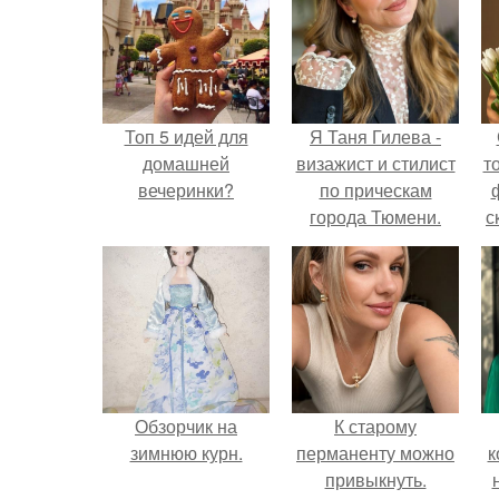
Топ 5 идей для
Я Таня Гилева -
домашней
визажист и стилист
т
вечеринки?
по прическам
города Тюмени.
с
Обзорчик на
К старому
зимнюю курн.
перманенту можно
к
привыкнуть.