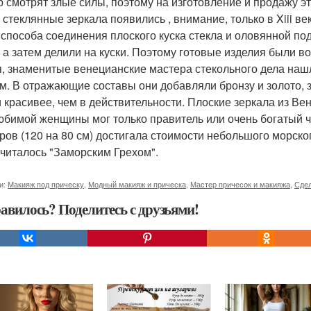
р смотрят злые силы, поэтому на изготовление и продажу э
 стеклянные зеркала появились , внимание, только в Xiii ве
 способа соединения плоского куска стекла и оловянной по
, а затем делили на куски. Поэтому готовые изделия были 
я, знаменитые венецианские мастера стекольного дела наш
м. В отражающие составы они добавляли бронзу и золото, 
и красивее, чем в действительности. Плоские зеркала из Вен
юбимой женщины мог только правитель или очень богатый че
ров (120 на 80 см) достигала стоимости небольшого морского
считалось "Заморским Грехом".
и:
Макияж под прическу
,
Модный макияж и прическа
,
Мастер причесок и макияжа
,
Сдел
авилось? Поделитесь с друзьями!