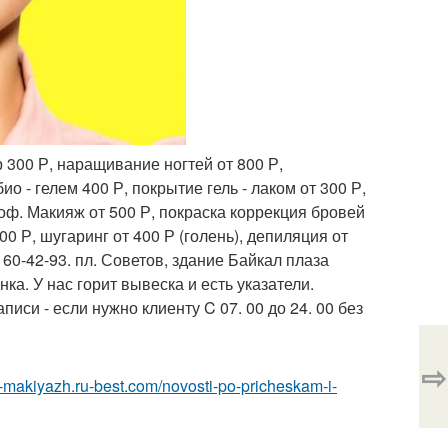
р 300 Р, наращивание ногтей от 800 Р,
о - гелем 400 Р, покрытие гель - лаком от 300 Р,
проф. Макияж от 500 Р, покраска коррекция бровей
0 Р, шугаринг от 400 Р (голень), депиляция от
 60-42-93. пл. Советов, здание Байкал плаза
ка. У нас горит вывеска и есть указатели.
писи - если нужно клиенту C 07. 00 до 24. 00 без
⇨
a-makiyazh.ru-best.com/novosti-po-pricheskam-i-