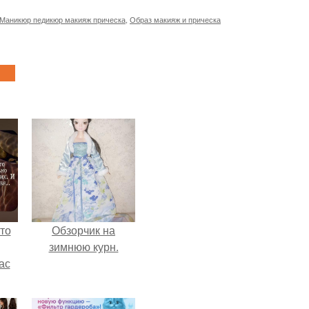
Маникюр педикюр макияж прическа
,
Образ макияж и прическа
то
Обзорчик на
зимнюю курн.
ас
ние