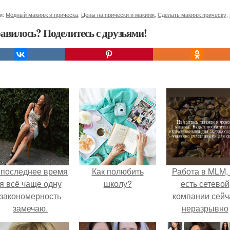
и:
Модный макияж и прическа
,
Цены на прически и макияж
,
Сделать макияж прическу
,
авилось? Поделитесь с друзьями!
 последнее время
Как полюбить
Работа в MLM, 
я всё чаще одну
школу?
есть сетевой
закономерность
компании сейч
замечаю.
неразрывно
связана с созда