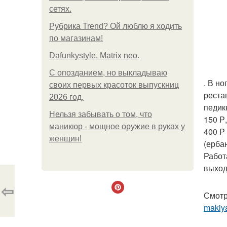
сетях.
Рубрика Trend? Ой люблю я ходить
по магазинам!
Dafunkystyle. Matrix neo.
С опозданием, но выкладываю
. В н
своих первых красоток выпускниц
реста
2026 год.
педик
Нельзя забывать о том, что
150 Р
маникюр - мощное оружие в руках у
400 Р
женщин!
(ерба
Работа
выход
⇦
Смотр
makiya