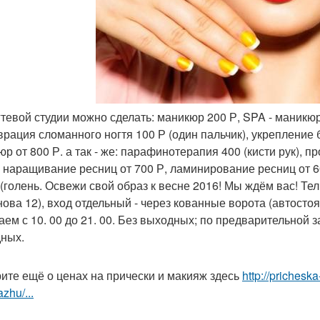
огтевой студии можно сделать: маникюр 200 Р, SPA - маникю
врация сломанного ногтя 100 Р (один пальчик), укрепление би
юр от 800 Р. а так - же: парафинотерапия 400 (кисти рук), 
, наращивание ресниц от 700 Р, ламинирование ресниц от 60
 (голень. Освежи свой образ к весне 2016! Мы ждём вас! Тел
нова 12), вход отдельный - через кованные ворота (автостоян
ем с 10. 00 до 21. 00. Без выходных; по предварительной за
ных.
ите ещё о ценах на прически и макияж здесь
http://prichesk
zhu/...