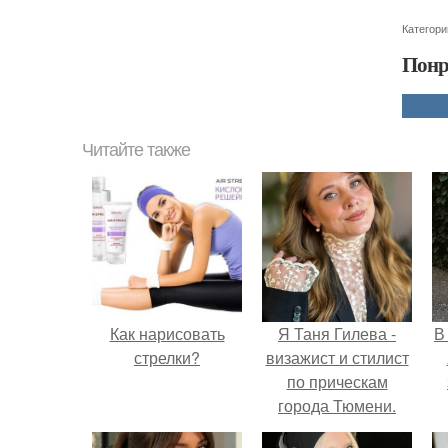
Категори
Понр
Читайте также
Как нарисовать
Я Таня Гилева -
В
стрелки?
визажист и стилист
по прическам
города Тюмени.