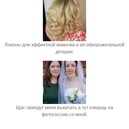
Локоны для эффектной мамочки и её обворожительной
дочурки.
Щас приедут меня выкупать а тут очередь на
фотосессию со мной.