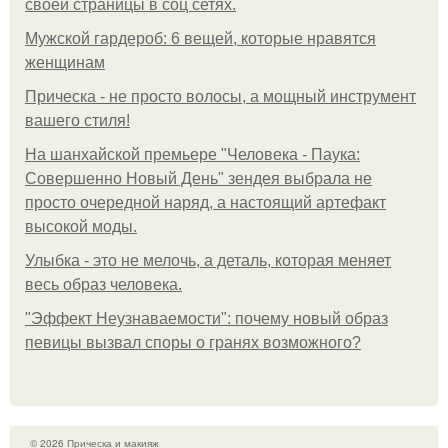
своей страницы в соц сетях.
Мужской гардероб: 6 вещей, которые нравятся
женщинам
Прическа - не просто волосы, а мощный инструмент
вашего стиля!
На шанхайской премьере "Человека - Паука:
Совершенно Новый День" зендея выбрала не
просто очередной наряд, а настоящий артефакт
высокой моды.
Улыбка - это не мелочь, а деталь, которая меняет
весь образ человека.
"Эффект Неузнаваемости": почему новый образ
певицы вызвал споры о гранях возможного?
© 2026 Прическа и макияж