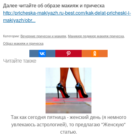
Далее читайте об образе макияж и прическа
http://pricheska-makiyazh.ru-best.com/kak-delat-pricheski-i-
makiyazh/obr...
Категории:
Вечерние прически и макияж
,
Маникюр педикюр макияж прическа
,
Образ макияж и прическа
Читайте также
Так как сегодня пятница - женский день (я немного
увлекаюсь астрологией), то предлагаю "Женскую"
статью.