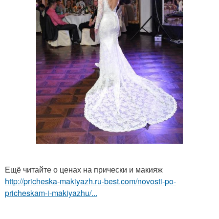
Ещё читайте о ценах на прически и макияж
http://pricheska-makiyazh.ru-best.com/novosti-po-
pricheskam-i-makiyazhu/...