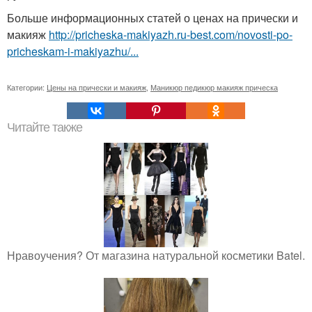
Больше информационных статей о ценах на прически и
макияж
http://pricheska-makiyazh.ru-best.com/novosti-po-
pricheskam-i-makiyazhu/...
Категории:
Цены на прически и макияж
,
Маникюр педикюр макияж прическа
Читайте также
Нравоучения? От магазина натуральной косметики Batel.